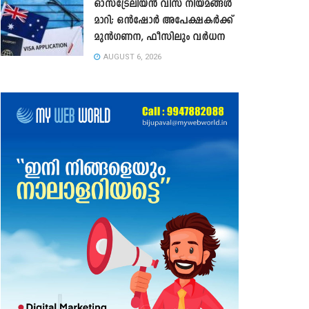
ഓസ്‌ട്രേലിയൻ വിസ നിയമങ്ങൾ
മാറി; ഒൻഷോർ അപേക്ഷകർക്ക്
മുൻഗണന, ഫീസിലും വർധന
AUGUST 6, 2026