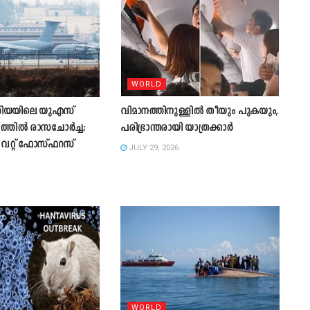
WORLD
റിയയിലെ യുഎസ്
വിമാനത്തിനുള്ളിൽ തീയും പുകയും,
ത്തിൽ രാസചോർച്ച;
പരിഭ്രാന്തരായി യാത്രക്കാർ
ൈറ്റ് ഫോസ്ഫറസ്
JULY 29, 2026
WORLD