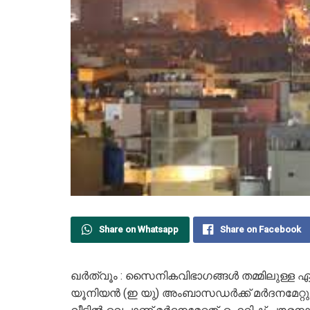
Share on Whatsapp
Share on Facebook
ഖര്‍ത്വൂം : സൈനികവിഭാഗങ്ങള്‍ തമ്മിലുള്ള ഏ
യൂനിയന്‍ (ഇ യു) അംബാസഡര്‍ക്ക് മര്‍ദനമേറ