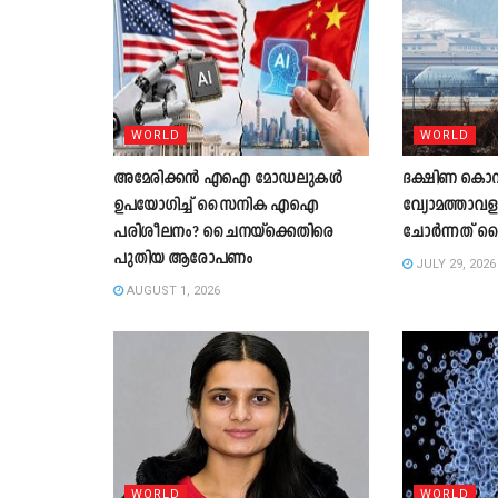
WORLD
WORLD
അമേരിക്കൻ എഐ മോഡലുകൾ
ദക്ഷിണ കൊ
ഉപയോഗിച്ച് സൈനിക എഐ
വ്യോമത്താവള
പരിശീലനം? ചൈനയ്‌ക്കെതിരെ
ചോർന്നത് വ
പുതിയ ആരോപണം
JULY 29, 2026
AUGUST 1, 2026
WORLD
WORLD