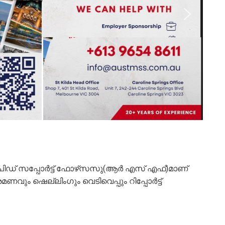
സപ്പോര്‍ട്ട് ഫോഴ്‌സസു(ആര്‍ എസ് എഫ്)മാണ്
ണവും ഷെല്ലിംഗും വെടിവെപ്പും റിപ്പോര്‍ട്ട്