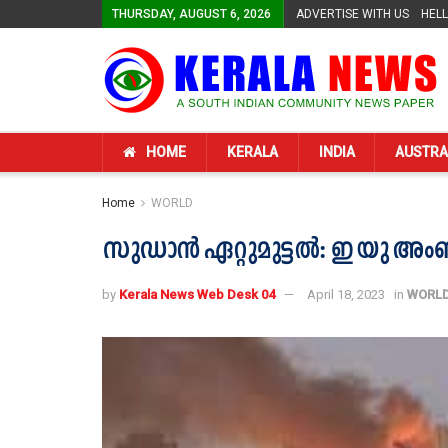
THURSDAY, AUGUST 6, 2026
ADVERTISE WITH US
HEL
HOME
KERALA
INDIA
AUSTRA
Home
WORLD
സുഡാന്‍ ഏറ്റുമുട്ടല്‍: ഇ യു അംബ
by
Kerala News Web Desk 04
April 18, 2023
in
WORL