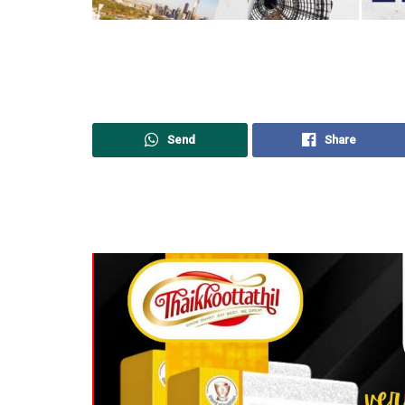
Send
Share