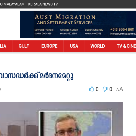
LO MALAYALAM
KERALA NEWS TV
LIA
GULF
EUROPE
USA
WORLD
TV & CIN
ാസഡര്‍ക്ക് മര്‍ദനമേറ്റു
0
0
A
D
A