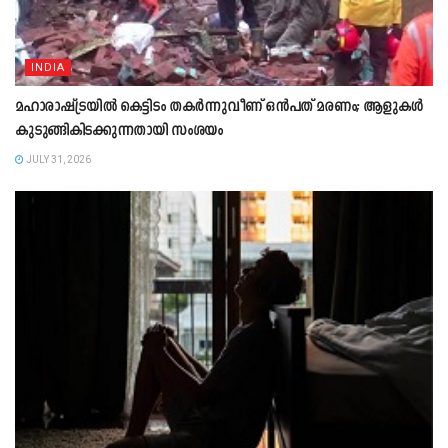
INDIA
മഹാരാഷ്ട്രയിൽ കെട്ടിടം തകർന്നുവീണ് ഒൻപത് മരണം; ആളുകൾ
കുടുങ്ങികിടക്കുന്നതായി സംശയം
JULY 31, 2026