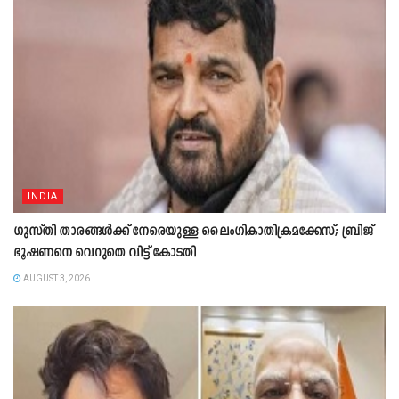
INDIA
ഗുസ്തി താരങ്ങൾക്ക് നേരെയുള്ള ലൈംഗികാതിക്രമക്കേസ്; ബ്രിജ്
ഭൂഷണനെ വെറുതെ വിട്ട് കോടതി
AUGUST 3, 2026