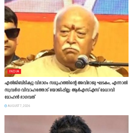
INDIA
എൽജിബിടിക്യു വിഭാഗം സമൂഹത്തിന്റെ അവിഭാജ്യ ഘടകം, എന്നാൽ
സ്വവർഗ വിവാഹത്തോട് യോജിപ്പില്ല; ആർഎസ്എസ് മേധാവി
മോഹൻ ഭാഗവത്
AUGUST 7, 2026