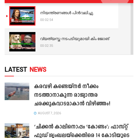
നിയന്ത്രണങ്ങള്‍ പിന്‍വലിച്ചു.
00:02:54
വ്യത്യസ്ത നടപടിയുമായി കിം ജോങ്
00:02:35
LATEST
NEWS
കരവഴി കണ്ടെയ്നർ നീക്കം
നടത്താനാകുന്ന രാജ്യാന്തര
ചരക്കുകവാടമാകാൻ വിഴിഞ്ഞം!
AUGUST 7, 2026
‘ചിക്കൻ കാലിനൊപ്പം ‘കോണ്ടം’; ഫാസ്റ്റ്
ഫുഡ് ശൃംഖലയ്ക്കെതിരെ 14 കോടിയുടെ