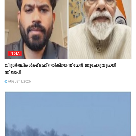
INDIA
വിദ്യാർത്ഥികൾക്ക് മാപ്പ് നൽകിയെന്ന് മോദി, മറുചോദ്യവുമായി
സിജെപി
AUGUST 1, 2026