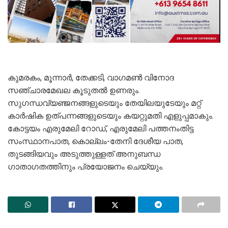
കുമരകം, മൂന്നാർ, തേക്കടി, വാഗമൺ വിനോദ
സഞ്ചാരമേഖല കൂടുതൽ ഉണരും.
സുഗന്ധവ്യഞ്ജനങ്ങളുടെയും തേയിലയുടേയും മറ്റ്
കാർഷിക ഉത്പന്നങ്ങളുടെയും കയറ്റുമതി എളുപ്പമാകും.
കോട്ടയം എരുമേലി റോഡ്, എരുമേലി പത്തനംതിട്ട
സംസ്ഥാനപാത, കൊല്ലം-തേനി ദേശീയ പാത,
തുടങ്ങിയവും അടുത്തുള്ളത് അനുബന്ധ
ഗാതാഗതത്തിനും പ്രയോജനം ചെയ്യും.