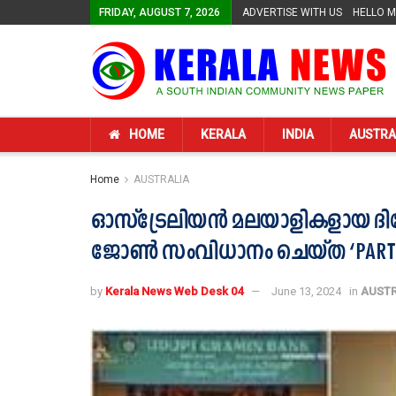
FRIDAY, AUGUST 7, 2026
ADVERTISE WITH US
HELLO 
HOME
KERALA
INDIA
AUSTRA
Home
AUSTRALIA
ഓസ്ട്രേലിയൻ മലയാളികളായ ദിനേശ്
ജോൺ സംവിധാനം ചെയ്‌ത ‘PARTN
by
Kerala News Web Desk 04
June 13, 2024
in
AUSTR