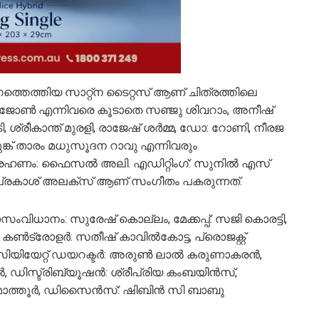
ംഗത്തെത്തിയ സാറ്റ്‌ന ടൈറ്റസ് ആണ് ചിത്രത്തിലെ
ജോൺ എന്നിവരെ കൂടാതെ സഞ്ജു ശിവറാം, അനീഷ്
, ശ്രീകാന്ത് മുരളി, രാജേഷ് ശർമ്മ, ഡോ: റോണി, നീരജ
ുങ്ക് താരം മധുസൂദന റാവു എന്നിവരും
്രഹണം: ഫൈസല്‍ അലി. എഡിറ്റിംഗ്: സുനില്‍ എസ്
് പ്രകാശ് അലക്സ് ആണ് സംഗീതം പകരുന്നത്.
നം: സുരേഷ് കൊല്ലം, മേക്കപ്പ്: സജി കൊരട്ടി,
്‍ കണ്‍ട്രോളര്‍: സതീഷ് കാവിൽകോട്ട, പ്രൊജക്റ്റ്
യിയേറ്റ് ഡയറക്ടർ: അരുൺ ലാൽ കരുണാകരൻ,
 ഡിസ്ട്രിബ്യൂഷൻ: ശ്രീപ്രിയ കംബയിൻസ്,
ദാസ് മാത്തൂർ, ഡിസൈൻസ്: ഷിബിൻ സി ബാബു