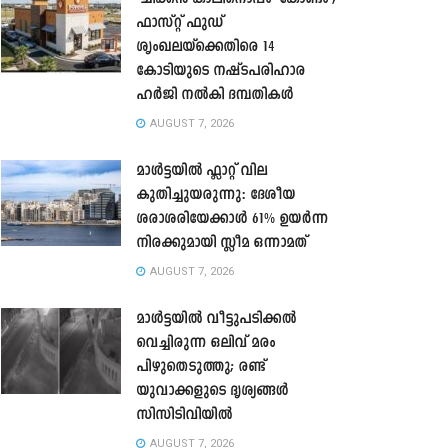
ഫാസ്റ്റ് ഫുഡ്
ശൃംഖലയ്ക്കെതിരെ 14
കോടിയുടെ നഷ്ടപരിഹാര
ഹർജി നൽകി ദമ്പതികൾ
AUGUST 7, 2026
മാൾട്ടയിൽ ഫ്ലാറ്റ് വില
കുതിച്ചുയരുന്നു: ദേശീയ
ശരാശരിയേക്കാൾ 61% ഉയർന്ന
നിരക്കുമായി സ്ലീമ ഒന്നാമത്
AUGUST 7, 2026
മാൾട്ടയിൽ വീട്ടുപടിക്കൽ
വെച്ചിരുന്ന ഒലിവ് മരം
പിഴുതെടുത്തു; രണ്ട്
യുവാക്കളുടെ ദൃശ്യങ്ങൾ
സിസിടിവിയിൽ
AUGUST 7, 2026