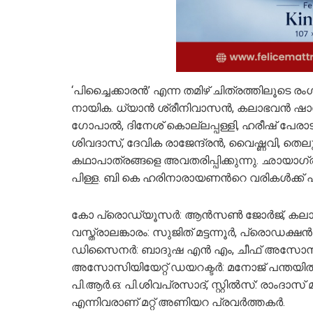
‘പിച്ചെെക്കാരൻ’ എന്ന തമിഴ് ചിത്രത്തിലൂടെ ര
നായിക. ധ്യാൻ ശ്രീനിവാസൻ, കലാഭവൻ ഷാ
ഗോപാൽ, ദിനേശ് കൊല്ലപ്പള്ളി, ഹരീഷ് പേരാടി
ശിവദാസ്, ദേവിക രാജേന്ദ്രൻ, വൈഷ്ണവി, തെല
കഥാപാത്രങ്ങളെ അവതരിപ്പിക്കുന്നു. ഛായാഗ
പിള്ള. ബി കെ ഹരിനാരായണന്‍റെ വരികള്‍ക്ക
കോ പ്രൊഡ്യൂസർ: ആൻസൺ ജോർജ്, കലാസംവിധാ
വസ്ത്രാലങ്കാരം: സുജിത് മട്ടന്നൂര്‍, പ്രൊഡക്ഷന
ഡിസൈനർ: ബാദുഷ എന്‍ എം, ചീഫ് അസോസി
അസോസിയിയേറ്റ് ഡയറക്ടർ: മനോജ് പന്തയിൽ,
പി.ആർ.ഒ: പി.ശിവപ്രസാദ്, സ്റ്റിൽസ്: രാം
എന്നിവരാണ് മറ്റ് അണിയറ പ്രവർത്തകർ.