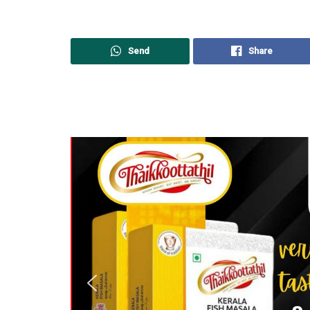
Send
Share