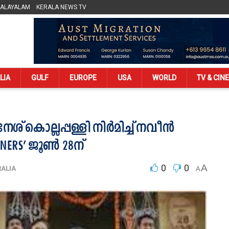
MALAYALAM
KERALA NEWS TV
LIA
GULF
EUROPE
USA
WORLD
TV & CIN
 കൊല്ലപ്പള്ളി നിർമിച്ച്‌ നവീൻ
ERS’ ജൂൺ 28ന്
0
0
A
ALIA
A