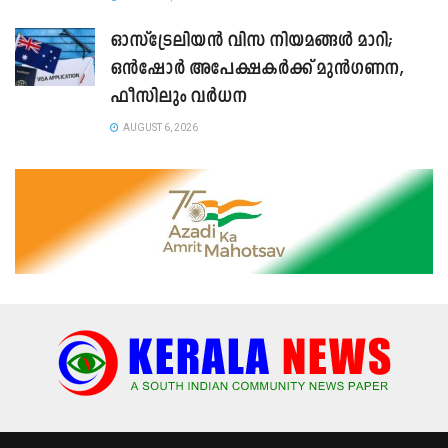
ഓസ്‌ട്രേലിയൻ വിസ നിയമങ്ങൾ മാറി;
ഒൻഷോർ അപേക്ഷകർക്ക് മുൻഗണന,
ഫീസിലും വർധന
AUGUST 6, 2026