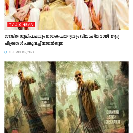
TV & CINEMA
ശോഭിത ധൂലിപാലയും നാഗചൈതന്യയും വിവാഹിതരായി; ആദ്യ
ചിത്രങ്ങള്‍ പങ്കുവച്ച് നാഗാര്‍ജുന
DECEMBER 5, 2024