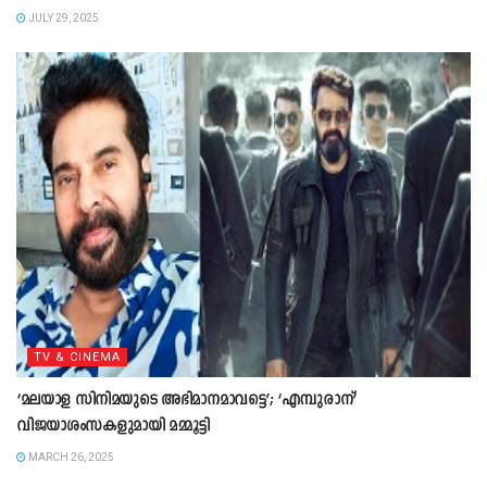
JULY 29, 2025
TV & CINEMA
‘മലയാള സിനിമയുടെ അഭിമാനമാവട്ടെ’; ‘എമ്പുരാന്’
വിജയാശംസകളുമായി മമ്മൂട്ടി
MARCH 26, 2025