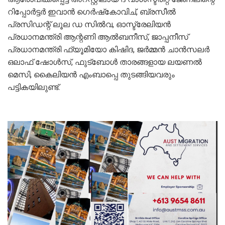
റിപ്പോര്‍ട്ടര്‍ ഇവാന്‍ ഗെര്‍ഷ്‌കോവിച്, ബ്രസീല്‍
പ്രസിഡന്റ് ലൂല ഡ സില്‍വ, ഓസ്ട്രേലിയന്‍
പ്രധാനമന്ത്രി ആന്റണി ആല്‍ബനീസ്, ജാപ്പനീസ്
പ്രധാനമന്ത്രി ഫ്യൂമിയോ കിഷിദ, ജര്‍മ്മന്‍ ചാന്‍സലര്‍
ഒലാഫ് ഷോള്‍സ്, ഫുട്‌ബോള്‍ താരങ്ങളായ ലയണല്‍
മെസി, കൈലിയന്‍ എംബാപ്പെ തുടങ്ങിയവരും
പട്ടികയിലുണ്ട്.