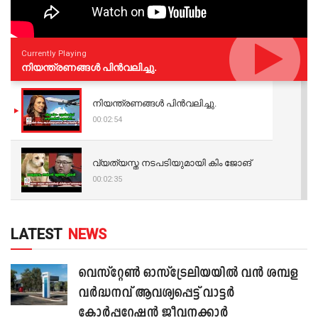
Currently Playing
നിയന്ത്രണങ്ങള്‍ പിന്‍വലിച്ചു.
നിയന്ത്രണങ്ങള്‍ പിന്‍വലിച്ചു.
00:02:54
വ്യത്യസ്ത നടപടിയുമായി കിം ജോങ്
00:02:35
LATEST
NEWS
വെസ്റ്റേൺ ഓസ്‌ട്രേലിയയിൽ വൻ ശമ്പള
വർദ്ധനവ് ആവശ്യപ്പെട്ട് വാട്ടർ
കോർപ്പറേഷൻ ജീവനക്കാർ