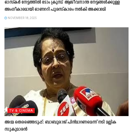
ഓസ്കർ നേട്ടത്തിൽ ടോം ക്രൂസ്; ആജീവനാന്ത നേട്ടങ്ങൾക്കുള്ള
അംഗീകാരമായി ഓണററി പുരസ്കാരം നൽകി അക്കാദമി
NOVEMBER 18, 2025
TV & CINEMA
അമ്മ തെരഞ്ഞെടുപ്പ്: ബാബുരാജ് പിൻമാറണമെന്ന് നടി മല്ലിക
സുകുമാരൻ