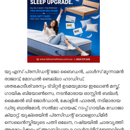
യു.എസ് പ്രസിഡന്റ് ജോ ബൈഡന്‍, ചാള്‍സ് മൂന്നാമന്‍
രാജാവ്, മോഡല്‍ ബെല്ലാ ഹാഡിഡ്,
ശതകോടീശ്വരനും ട്വിറ്റര്‍ ഉടമയുമായ ഇലോണ്‍ മസ്ക്,
ഗായിക ബിയോണ്‍സെ, നടന്‍മാരായ ഓസ്റ്റിന്‍ ബട്‌ലര്‍,
മൈക്കല്‍ ബി ജോര്‍ഡാന്‍, കോളിന്‍ ഫാരല്‍, നടിമാരായ
ഡ്രൂ ബാരിമോര്‍, സല്‍മാ ഹായക്, റാപ്പ് ഗായിക ഡോജാ
ക്യാറ്റ്, യുക്രെയിന്‍ പ്രസിഡന്റ് വൊളൊഡിമിര്‍
സെലെന്‍സ്കിയുടെ പത്നി ഒലേന, റഷ്യയില്‍ ചാരവൃത്തി
ആരോപിക്കപ്പെട്ട് അറസ്റ്റിലായ ദ വാള്‍സ്ട്രീറ്റ് ജേണലിന്റെ