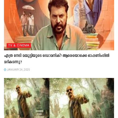
TV & CINEMA
എത്ര നേടി മമ്മൂട്ടിയുടെ ഡൊമനിക്? ആരെയൊക്കെ ഓപ്പണിംഗില്‍
മറികടന്നു?
JANUARY 24, 2025