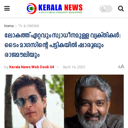
Home
TV & CINEMA
ലോകത്ത് ഏറ്റവും സ്വാധീനമുള്ള വ്യക്തികള്‍:
ടൈം മാഗസിന്റെ പട്ടികയില്‍ ഷാരൂഖും
രാജമൗലിയും
A
by
Kerala News Web Desk 04
April 14, 2023
A