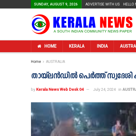
SUNDAY, AUGUST 9, 2026
ADVERTISE WITH US
HELLO
HOME
KERALA
INDIA
AUSTRA
Home
AUSTRALIA
തായ്‌ലൻഡിൽ പെർത്ത് സ്വദേശി കുത്
by
Kerala News Web Desk 04
July 24, 2024
in
AUSTR