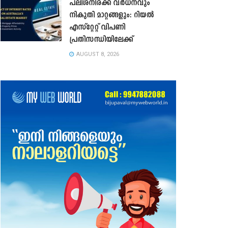
പലിശനിരക്ക് വർധനവും
നികുതി മാറ്റങ്ങളും: റിയൽ
എസ്റ്റേറ്റ് വിപണി
പ്രതിസന്ധിയിലേക്ക്
AUGUST 8, 2026