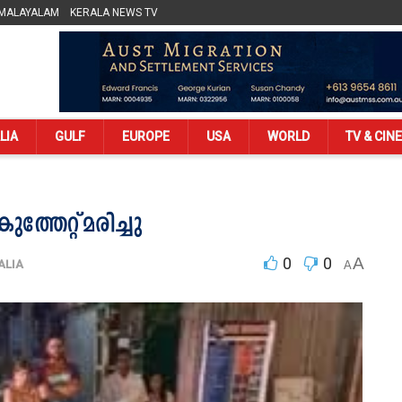
 MALAYALAM
KERALA NEWS TV
LIA
GULF
EUROPE
USA
WORLD
TV & CIN
തേറ്റ് മരിച്ചു
0
0
A
ALIA
A