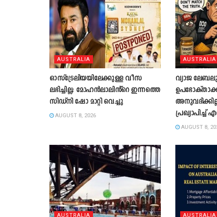
AUSTRALIA
AUSTRALIA
ഓസ്‌ട്രേലിയയിലേക്കുള്ള വീസ
വ്യാജ ലേബല
ലഭിച്ചില്ല; മോഹൻലാലിൻ്റെ ഇന്നത്തെ
ഉപഭോക്താക്ക
സിഡ്നി ഷോ മാറ്റി വെച്ചു
അനുവദിക്കില
പ്രഖ്യാപിച്ച
AUGUST 8, 2026
AUGUST 8, 20
AUSTRALIA
AUSTRALIA