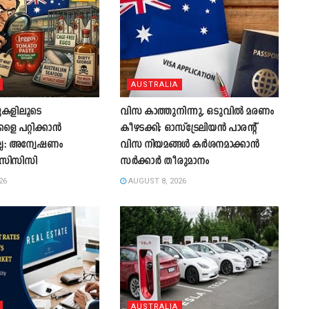
AUSTRALIA
ുകളിലൂടെ
വിസ കാത്തുനിന്നു, ഒടുവിൽ മരണം
ളെ പറ്റിക്കാൻ
കീഴടക്കി; ഓസ്‌ട്രേലിയൻ പാരന്റ്
്ല: അന്വേഷണം
വിസ നിയമങ്ങൾ കർശനമാക്കാൻ
് എസിസിസി
സർക്കാർ തീരുമാനം
26
AUGUST 8, 2026
AUSTRALIA