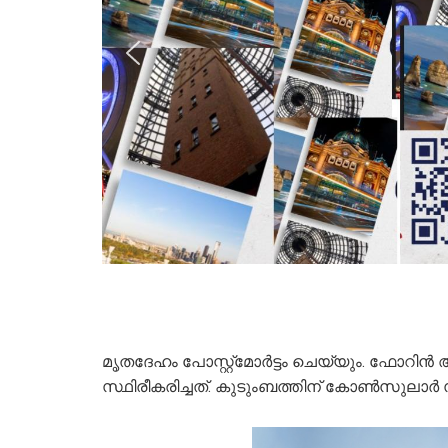
മൃതദേഹം പോസ്റ്റ്‌മോർട്ടം ചെയ്യും. ഫോറിൻ 
സ്ഥിരീകരിച്ചത്. കുടുംബത്തിന് കോൺസുലാർ 