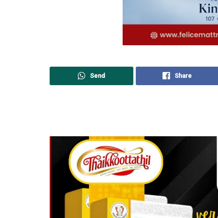
Send
Share