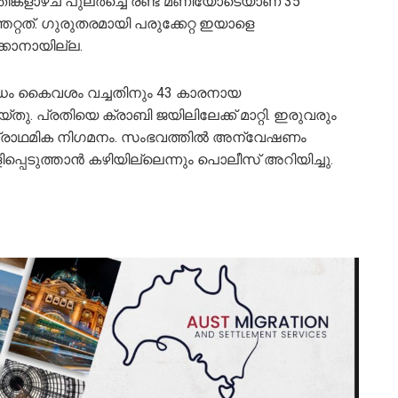
തിങ്കളാഴ്ച പുലർച്ചെ രണ്ട് മണിയോടെയാണ് 35
റ്റത്. ഗുരുതരമായി പരുക്കേറ്റ ഇയാളെ
്കാനായില്ല.
 കൈവശം വച്ചതിനും 43 കാരനായ
തു. പ്രതിയെ ക്രാബി ജയിലിലേക്ക് മാറ്റി. ഇരുവരും
െ പ്രാഥമിക നിഗമനം. സംഭവത്തിൽ അന്വേഷണം
പെടുത്താൻ കഴിയില്ലെന്നും പൊലീസ് അറിയിച്ചു.