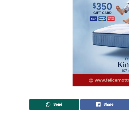
Send
Share