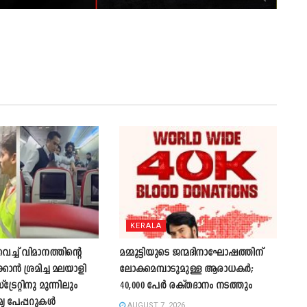
KERALA
്ച് വിമാനത്തിന്റെ
മമ്മൂട്ടിയുടെ ജന്മദിനാഘോഷത്തിന്
കാന്‍ ശ്രമിച്ച മലയാളി
ലോകമെമ്പാടുമുള്ള ആരാധകർ;
്രേറ്റിനു മുന്നിലും
40,000 പേർ രക്തദാനം നടത്തും
മ്യ പേപ്പറുകൾ
AUGUST 7, 2026