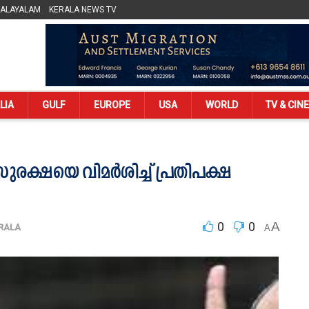
MALAYALAM
KERALA NEWS TV
LIA
GULF
EUROPE
USA
WORLD
TV & CIN
സുരക്ഷയെ വിമര്‍ശിച്ച് പ്രതിപക്ഷ
0
0
A
RALA
A