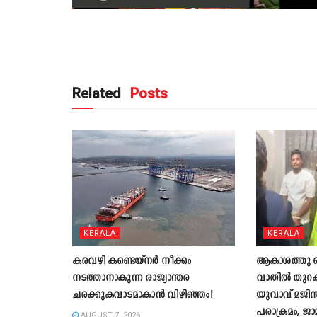
Related
Posts
KERALA
KERALA
കരവഴി കണ്ടെയ്നർ നീക്കം
ആകാശത്തു വെച
നടത്താനാകുന്ന രാജ്യാന്തര
വാതില്‍ തുറക്
ചരക്കുകവാടമാകാൻ വിഴിഞ്ഞം!
യുവാവ് മജിസ്ട
പരാക്രമം, ജാ
AUGUST 7, 2026