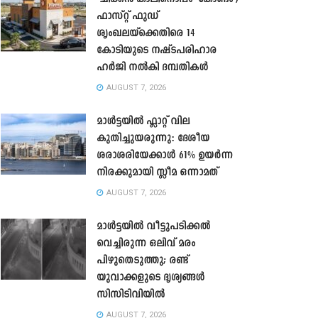
ഫാസ്റ്റ് ഫുഡ്
ശൃംഖലയ്ക്കെതിരെ 14
കോടിയുടെ നഷ്ടപരിഹാര
ഹർജി നൽകി ദമ്പതികൾ
AUGUST 7, 2026
മാൾട്ടയിൽ ഫ്ലാറ്റ് വില
കുതിച്ചുയരുന്നു: ദേശീയ
ശരാശരിയേക്കാൾ 61% ഉയർന്ന
നിരക്കുമായി സ്ലീമ ഒന്നാമത്
AUGUST 7, 2026
മാൾട്ടയിൽ വീട്ടുപടിക്കൽ
വെച്ചിരുന്ന ഒലിവ് മരം
പിഴുതെടുത്തു; രണ്ട്
യുവാക്കളുടെ ദൃശ്യങ്ങൾ
സിസിടിവിയിൽ
AUGUST 7, 2026