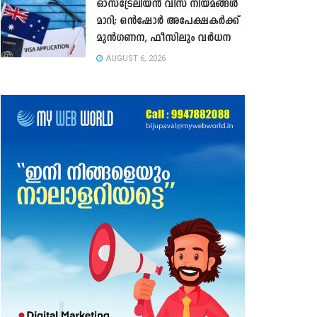
ഓസ്‌ട്രേലിയൻ വിസ നിയമങ്ങൾ
മാറി; ഒൻഷോർ അപേക്ഷകർക്ക്
മുൻഗണന, ഫീസിലും വർധന
AUGUST 6, 2026