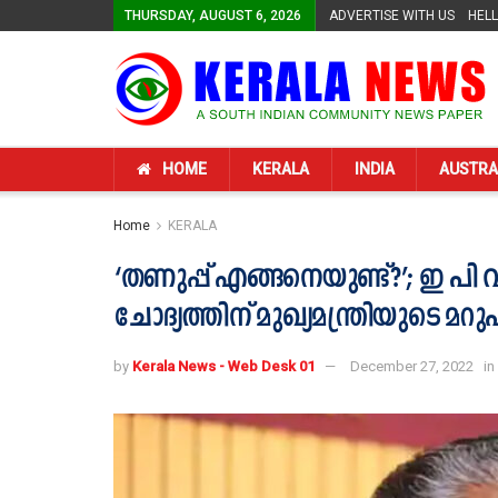
THURSDAY, AUGUST 6, 2026
ADVERTISE WITH US
HEL
HOME
KERALA
INDIA
AUSTRA
Home
KERALA
‘തണുപ്പ് എങ്ങനെയുണ്ട്?’; ഇ പി 
ചോദ്യത്തിന് മുഖ്യമന്ത്രിയുടെ മറു
by
Kerala News - Web Desk 01
December 27, 2022
in