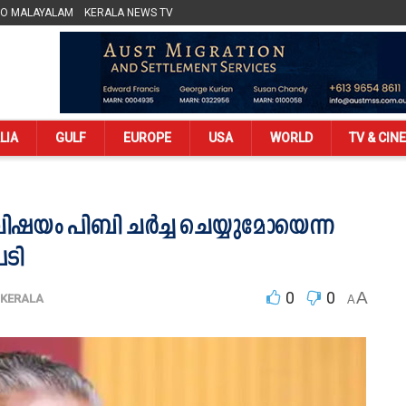
LO MALAYALAM
KERALA NEWS TV
LIA
GULF
EUROPE
USA
WORLD
TV & CIN
വിഷയം പിബി ചര്‍ച്ച ചെയ്യുമോയെന്ന
പടി
0
0
A
KERALA
A