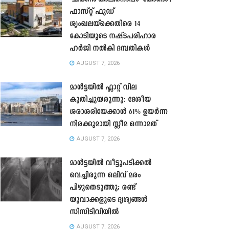
ഫാസ്റ്റ് ഫുഡ്
ശൃംഖലയ്ക്കെതിരെ 14
കോടിയുടെ നഷ്ടപരിഹാര
ഹർജി നൽകി ദമ്പതികൾ
AUGUST 7, 2026
മാൾട്ടയിൽ ഫ്ലാറ്റ് വില
കുതിച്ചുയരുന്നു: ദേശീയ
ശരാശരിയേക്കാൾ 61% ഉയർന്ന
നിരക്കുമായി സ്ലീമ ഒന്നാമത്
AUGUST 7, 2026
മാൾട്ടയിൽ വീട്ടുപടിക്കൽ
വെച്ചിരുന്ന ഒലിവ് മരം
പിഴുതെടുത്തു; രണ്ട്
യുവാക്കളുടെ ദൃശ്യങ്ങൾ
സിസിടിവിയിൽ
AUGUST 7, 2026