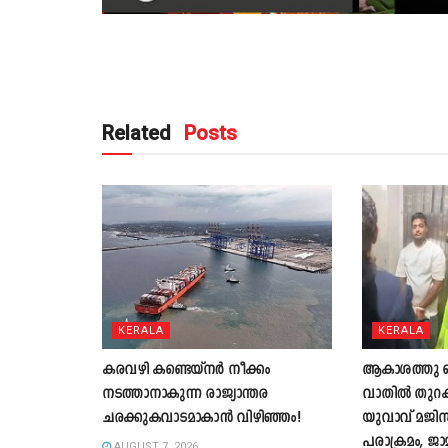
Related
Posts
KERALA
KERALA
കരവഴി കണ്ടെയ്നർ നീക്കം
ആകാശത്തു വെച
നടത്താനാകുന്ന രാജ്യാന്തര
വാതില്‍ തുറക്
ചരക്കുകവാടമാകാൻ വിഴിഞ്ഞം!
യുവാവ് മജിസ്ട
പരാക്രമം, ജാ
AUGUST 7, 2026