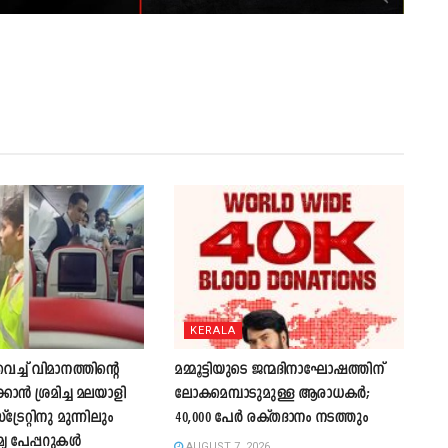
KERALA
്ച് വിമാനത്തിന്റെ
മമ്മൂട്ടിയുടെ ജന്മദിനാഘോഷത്തിന്
കാന്‍ ശ്രമിച്ച മലയാളി
ലോകമെമ്പാടുമുള്ള ആരാധകർ;
്രേറ്റിനു മുന്നിലും
40,000 പേർ രക്തദാനം നടത്തും
മ്യ പേപ്പറുകൾ
AUGUST 7, 2026