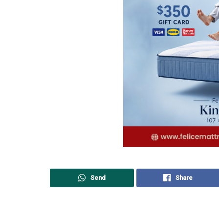
Send
Share