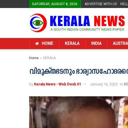
SATURDAY, AUGUST 8, 2026
ADVERTISE WITH US
HEL
HOME
KERALA
INDIA
AUSTRA
Home
KERALA
വിമുക്തഭടനും ഭാര്യാസഹോദരന്റെ
by
Kerala News - Web Desk 01
January 16, 2023
in
K