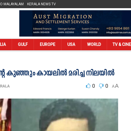
LO MALAYALAM
KERALA NEWS TV
LIA
GULF
EUROPE
USA
WORLD
TV & CIN
 കുഞ്ഞും കായലില്‍ മരിച്ച നിലയില്‍
0
0
A
ERALA
A