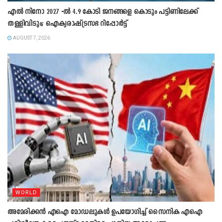
എൽ നിനോ 2027 -ൽ 4.9 കോടി ജനങ്ങളെ കൊടും പട്ടിണിലേക്ക്
തള്ളിവിടും; ഐക്യരാഷ്ട്രസഭ റിപ്പോർട്ട്
AUGUST 7, 2026
WORLD
അമേരിക്കൻ എഐ മോഡലുകൾ ഉപയോഗിച്ച് സൈനിക എഐ