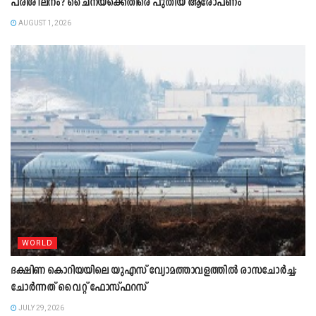
പരിശീലനം? ചൈനയ്‌ക്കെതിരെ പുതിയ ആരോപണം
AUGUST 1, 2026
WORLD
ദക്ഷിണ കൊറിയയിലെ യുഎസ് വ്യോമത്താവളത്തിൽ രാസചോർച്ച;
ചോർന്നത് വൈറ്റ് ഫോസ്ഫറസ്
JULY 29, 2026