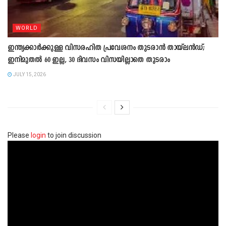
WORLD
ഇന്ത്യക്കാർക്കുള്ള വിസരഹിത പ്രവേശനം തുടരാൻ തായ്‍ലൻഡ്;
ഇനിമുതൽ 60 ഇല്ല, 30 ദിവസം വിസയില്ലാതെ തുടരാം
JULY 15, 2026
Please
login
to join discussion