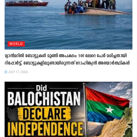
WORLD
മ്യാൻമറിൽ ബോട്ടുകള്‍ മുങ്ങി അപകടം; 500 ലേറെ പേര്‍ മരിച്ചതായി
റിപ്പോര്‍ട്ട്, ബോട്ടുകളിലുണ്ടായിരുന്നത് റോഹിങ്ക്യൻ അഭയാര്‍ത്ഥികള്‍
JULY 17, 2026