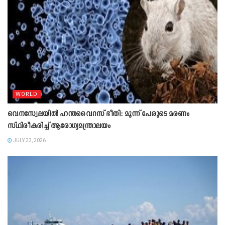
WORLD
വെനസ്വേലയിൽ ഹന്തവൈറസ് ഭീതി: മൂന്ന് പേരുടെ മരണം
സ്ഥിരീകരിച്ച് ആരോഗ്യമന്ത്രാലയം
JULY 23, 2026