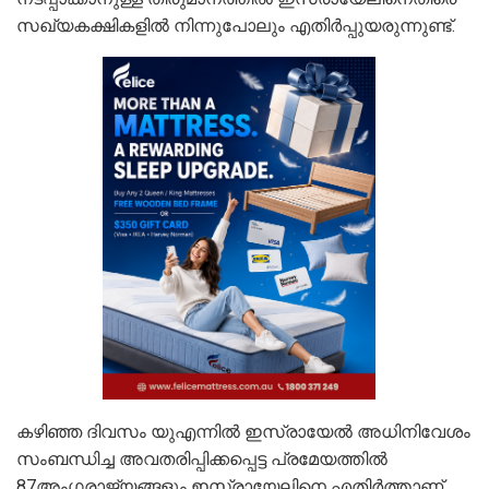
സഖ്യകക്ഷികളില്‍ നിന്നുപോലും എതിര്‍പ്പുയരുന്നുണ്ട്.
കഴിഞ്ഞ ദിവസം യുഎന്നില്‍ ഇസ്രായേല്‍ അധിനിവേശം
സംബന്ധിച്ച അവതരിപ്പിക്കപ്പെട്ട പ്രമേയത്തില്‍
87അംഗരാജ്യങ്ങളും ഇസ്രായേലിനെ എതിര്‍ത്താണ്