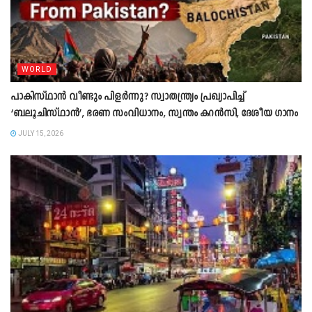
WORLD
പാകിസ്ഥാൻ വീണ്ടും പിളർന്നു? സ്വാതന്ത്ര്യം പ്രഖ്യാപിച്ച്
‘ബലൂചിസ്ഥാൻ’, ഭരണ സംവിധാനം, സ്വന്തം കറൻസി, ദേശീയ ഗാനം
JULY 15, 2026