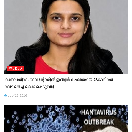
WORLD
കാനഡയിലെ ടൊറന്റോയിൽ ഇന്ത്യൻ വംശജയായ 26കാരിയെ
വെടിവെച്ച് കൊലപ്പെടുത്തി
JULY 28, 2026