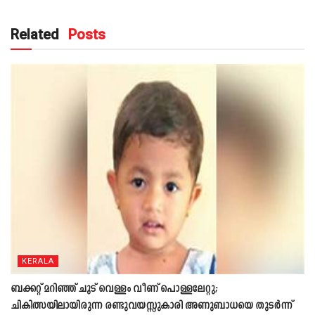
Related
Posts
KERALA
ബക്കറ്റ് മറിഞ്ഞ് ചൂട് വെള്ളം വീണ് പൊള്ളലേറ്റു;
ചികിത്സയിലായിരുന്ന രണ്ടുവയസ്സുകാരി അണുബാധയെ തുടർന്ന്