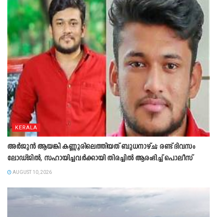
KERALA
അർജുൻ ആയങ്കി കണ്ണൂരിലെത്തിയത് ബുധനാഴ്ച; രണ്ട് ദിവസം
ലോഡ്ജിൽ, സഹായിച്ചവർക്കായി തിരച്ചിൽ ആരംഭിച്ച് പൊലീസ്
AUGUST 10, 2026