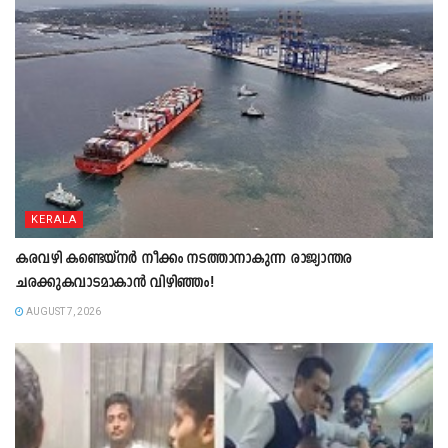
KERALA
കരവഴി കണ്ടെയ്നർ നീക്കം നടത്താനാകുന്ന രാജ്യാന്തര
ചരക്കുകവാടമാകാൻ വിഴിഞ്ഞം!
AUGUST 7, 2026