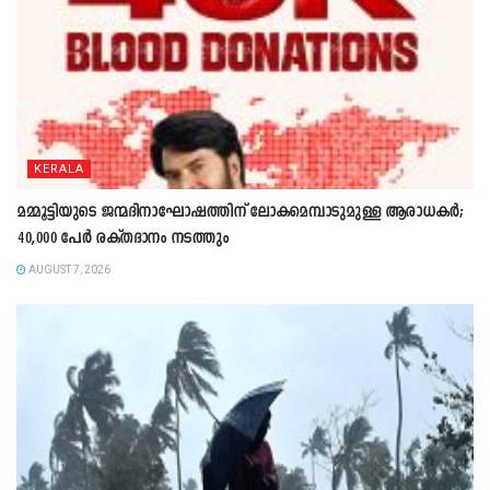
KERALA
മമ്മൂട്ടിയുടെ ജന്മദിനാഘോഷത്തിന് ലോകമെമ്പാടുമുള്ള ആരാധകർ;
40,000 പേർ രക്തദാനം നടത്തും
AUGUST 7, 2026