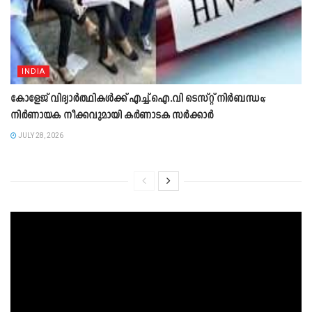
INDIA
കോളേജ് വിദ്യാർത്ഥികൾക്ക് എച്ച്.ഐ.വി ടെസ്റ്റ് നിർബന്ധം;
നി‍ർണായക നീക്കവുമായി കർണാടക സ‍ർക്ക‍ാർ
JULY 28, 2026