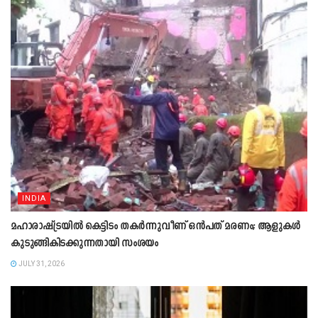
INDIA
മഹാരാഷ്ട്രയിൽ കെട്ടിടം തകർന്നുവീണ് ഒൻപത് മരണം; ആളുകൾ
കുടുങ്ങികിടക്കുന്നതായി സംശയം
JULY 31, 2026