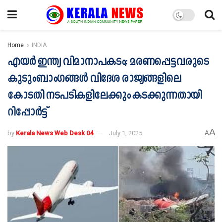
Home
INDIA
എയർ ഇന്ത്യ വിമാനാപകടം; മരണപ്പെട്ടവരുടെ
കുടുംബാംഗങ്ങൾ വിദേശ രാജ്യങ്ങളിലെ
കോടതി നടപടികളിലേക്കും കടക്കുന്നതായി
റിപ്പോർട്ട്
A
by
Kerala News Web Desk 04
July 1, 2025
A