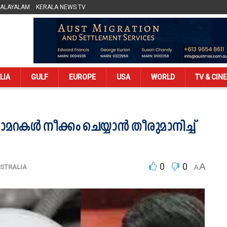
MALAYALAM
KERALA NEWS TV
LIA
GULF
EUROPE
USA
WORLD
TV & CIN
കൾ നീക്കം ചെയ്യാൻ തീരുമാനിച്ച്
0
0
A
STRALIA
A