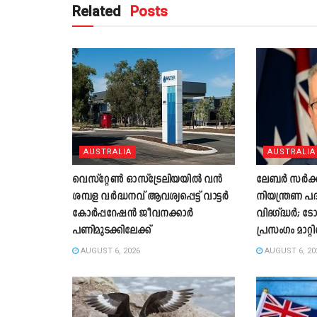
Related
Posts
AUSTRALIA
AUSTRALIA
വെസ്റ്റേൺ ഓസ്‌ട്രേലിയയിൽ വൻ
ലേബർ സർക്കാര
ശമ്പള വർദ്ധനവ് ആവശ്യപ്പെട്ട് വാട്ടർ
നിയന്ത്രണ പ
കോർപ്പറേഷൻ ജീവനക്കാർ
വിദഗ്ദ്ധർ; ട
പണിമുടക്കിലേക്ക്
പ്രസംഗം മാറ്റി
AUGUST 6, 2026
AUGUST 6, 20