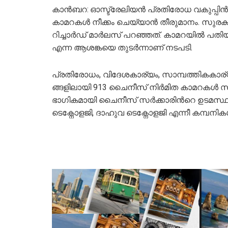
കാൻബറ: ഓസ്ട്രേലിയൻ പ്രതിരോധ വകുപ്പിന്‍റ
കാമറകൾ നീക്കം ചെയ്യാൻ തീരുമാനം. സു​​​ര​​​ക്ഷാ​​​വീ​​​ഴ്ച ഒ​
റി​​​ച്ചാ​​​ർ​​​ഡ് മാ​​​ർ​​​ല​​​സ് പ​റഞ്ഞത്. കാ​​​മ​​​റ​​​യി​​​ൽ പ​​​തി​​​യു​​
എ​​​ന്ന ആ​​​ശ​​​ങ്കയെ തുടർന്നാണ് നടപടി.
പ്ര​​​തി​​​രോ​​​ധം, വി​​​ദേ​​​ശ​​​കാ​​​ര്യം, സാ​​​മ്പത്തി​​​ക​​​കാ​​​ര്യം 
ങ്ങ​​​ളി​​​ലാ​​​യി 913 ചൈ​​​നീ​​​സ് നി​​​ർ​​​മി​​​ത കാ​​​മ​​​റ​​​ക​​​ൾ സ്ഥാ​​
ഭാഗികമായി ചൈനീസ് സർക്കാരിന്‍റെ ഉടമസ്
ടെക്നോളജി, ദാഹുവ ടെക്നോളജി എന്നീ കമ്പനികൾ 