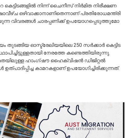
 കെട്ടിടങ്ങളിൽ നിന്ന് ചൈനീസ് നിർമിത നിരീക്ഷണ
​​ഴി​​​വാ​​​ക്കാനാ​​​ണി​​​തെ​​​ന്നാണ് പ്ര​​​തി​​​രോ​​​ധ​​​മ​​​ന്ത്രി
​ന്ന വി​​​വ​​​ര​​​ങ്ങ​​​ൾ ചാ​​​ര​​​പ്പ​​​ണി​​​ക്ക് ഉ​​​പ​​​യോ​​​ഗ​​​പ്പെ​​​ടു​​​ത്തു​​​മോ
തു​​​ട​​​ങ്ങി​​​യ ഓ​​​സ്ട്രേ​​​ലി​​​യ​​​യി​​​ലെ 250 സ​​​ർ​​​ക്കാ​​​ർ കെ​​​ട്ടി​​​ട​​​
​പി​​​ച്ചി​​​ട്ടു​​​ള്ള​​​താ​​​യി നേ​​​ര​​​ത്തേ ക​​​ണ്ടെ​​​ത്തി​​​യി​​​രു​​​ന്നു.
ഥതയിലുള്ള ഹാംഗ്ഷൗ ഹൈക്‌വിഷൻ ഡിജിറ്റൽ
ഉത്പാദിപ്പിച്ച കാമറകളാണ് ഉപയോഗിച്ചിരിക്കുന്നത്.