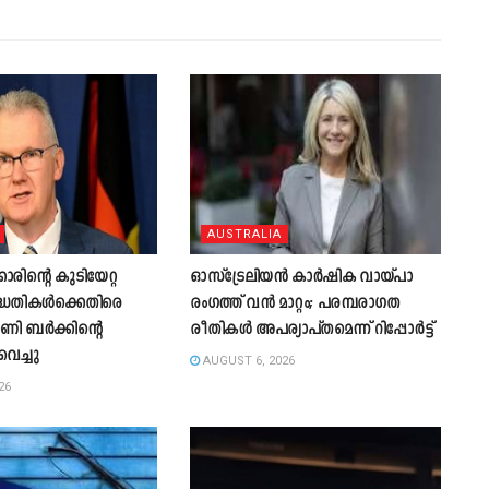
AUSTRALIA
ിന്റെ കുടിയേറ്റ
ഓസ്‌ട്രേലിയൻ കാർഷിക വായ്പാ
ദ്ധതികൾക്കെതിരെ
രംഗത്ത് വൻ മാറ്റം; പരമ്പരാഗത
ോണി ബർക്കിന്റെ
രീതികൾ അപര്യാപ്തമെന്ന് റിപ്പോർട്ട്
വെച്ചു
AUGUST 6, 2026
26