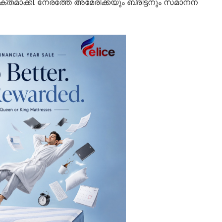
തമാക്കി. നേ​​​ര​​​ത്തേ അ​​​മേ​​​രി​​​ക്ക​​​യും ബ്രി​​​ട്ട​​​നും സ​​​മാ​​​നന​​​