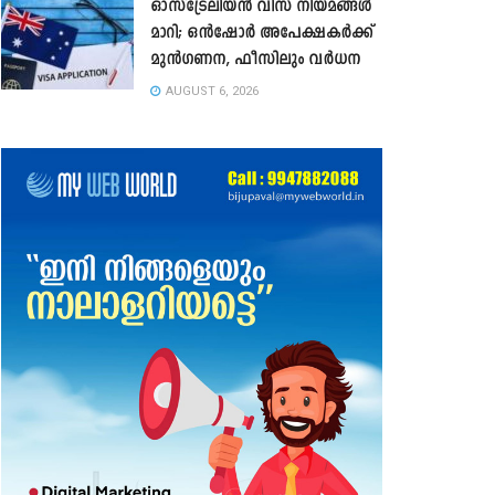
ഓസ്‌ട്രേലിയൻ വിസ നിയമങ്ങൾ
മാറി; ഒൻഷോർ അപേക്ഷകർക്ക്
മുൻഗണന, ഫീസിലും വർധന
AUGUST 6, 2026