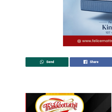
Send
Share