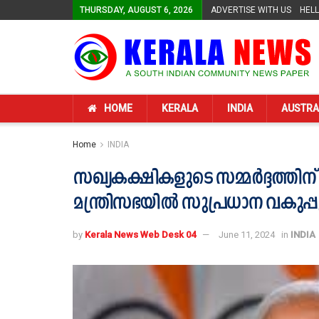
THURSDAY, AUGUST 6, 2026
ADVERTISE WITH US
HEL
HOME
KERALA
INDIA
AUSTRA
Home
INDIA
സഖ്യകക്ഷികളുടെ സമ്മര്‍ദ്ദത്തിന
മന്ത്രിസഭയിൽ സുപ്രധാന വകുപ്
by
Kerala News Web Desk 04
June 11, 2024
in
INDIA