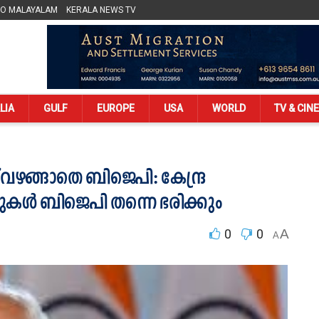
LO MALAYALAM
KERALA NEWS TV
LIA
GULF
EUROPE
USA
WORLD
TV & CIN
് വഴങ്ങാതെ ബിജെപി: കേന്ദ്ര
പുകൾ ബിജെപി തന്നെ ഭരിക്കും
0
0
A
A