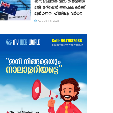
ഓസ്‌ട്രേലിയൻ വിസ നിയമങ്ങൾ
മാറി; ഒൻഷോർ അപേക്ഷകർക്ക്
മുൻഗണന, ഫീസിലും വർധന
AUGUST 6, 2026