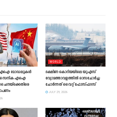
WORLD
ൻ എഐ മോഡലുകൾ
ദക്ഷിണ കൊറിയയിലെ യുഎസ്
ച് സൈനിക എഐ
വ്യോമത്താവളത്തിൽ രാസചോർച്ച;
ചൈനയ്‌ക്കെതിരെ
ചോർന്നത് വൈറ്റ് ഫോസ്ഫറസ്
ോപണം
JULY 29, 2026
26