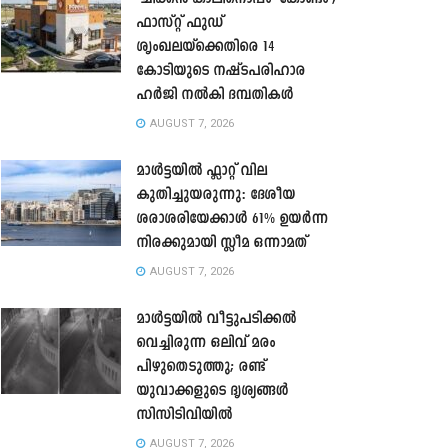
ഫാസ്റ്റ് ഫുഡ്
ശൃംഖലയ്ക്കെതിരെ 14
കോടിയുടെ നഷ്ടപരിഹാര
ഹർജി നൽകി ദമ്പതികൾ
AUGUST 7, 2026
മാൾട്ടയിൽ ഫ്ലാറ്റ് വില
കുതിച്ചുയരുന്നു: ദേശീയ
ശരാശരിയേക്കാൾ 61% ഉയർന്ന
നിരക്കുമായി സ്ലീമ ഒന്നാമത്
AUGUST 7, 2026
മാൾട്ടയിൽ വീട്ടുപടിക്കൽ
വെച്ചിരുന്ന ഒലിവ് മരം
പിഴുതെടുത്തു; രണ്ട്
യുവാക്കളുടെ ദൃശ്യങ്ങൾ
സിസിടിവിയിൽ
AUGUST 7, 2026