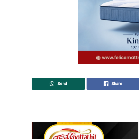
Send
Share