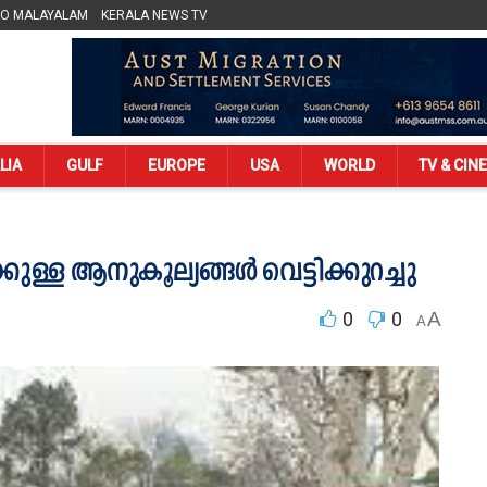
LO MALAYALAM
KERALA NEWS TV
LIA
GULF
EUROPE
USA
WORLD
TV & CIN
കുള്ള ആനുകൂല്യങ്ങള്‍ വെട്ടിക്കുറച്ചു
0
0
A
A