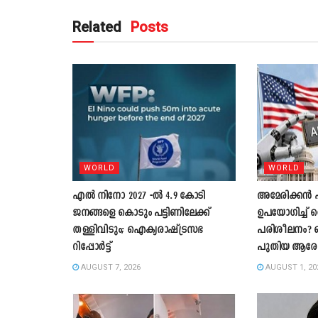
Related
Posts
WORLD
WORLD
എൽ നിനോ 2027 -ൽ 4.9 കോടി
അമേരിക്ക
ജനങ്ങളെ കൊടും പട്ടിണിലേക്ക്
ഉപയോഗിച്
തള്ളിവിടും; ഐക്യരാഷ്ട്രസഭ
പരിശീലനം? 
റിപ്പോർട്ട്
പുതിയ ആര
AUGUST 7, 2026
AUGUST 1, 20