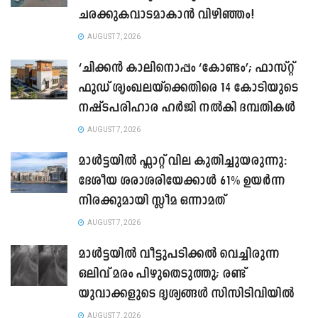
ചരക്കുകവാടമാകാൻ വിഴിഞ്ഞം!
AUGUST 7, 2026
‘ചിക്കൻ കാലിനൊപ്പം ‘കോണ്ടം’; ഫാസ്റ്റ്
ഫുഡ് ശൃംഖലയ്ക്കെതിരെ 14 കോടിയുടെ
നഷ്ടപരിഹാര ഹർജി നൽകി ദമ്പതികൾ
AUGUST 7, 2026
മാൾട്ടയിൽ ഫ്ലാറ്റ് വില കുതിച്ചുയരുന്നു:
ദേശീയ ശരാശരിയേക്കാൾ 61% ഉയർന്ന
നിരക്കുമായി സ്ലീമ ഒന്നാമത്
AUGUST 7, 2026
മാൾട്ടയിൽ വീട്ടുപടിക്കൽ വെച്ചിരുന്ന
ഒലിവ് മരം പിഴുതെടുത്തു; രണ്ട്
യുവാക്കളുടെ ദൃശ്യങ്ങൾ സിസിടിവിയിൽ
AUGUST 7, 2026