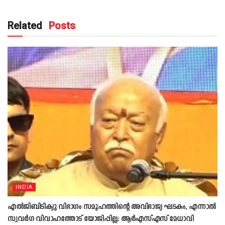
Related
Posts
INDIA
എൽജിബിടിക്യു വിഭാഗം സമൂഹത്തിന്റെ അവിഭാജ്യ ഘടകം, എന്നാൽ
സ്വവർഗ വിവാഹത്തോട് യോജിപ്പില്ല; ആർഎസ്എസ് മേധാവി