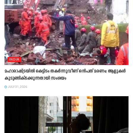
INDIA
മഹാരാഷ്ട്രയിൽ കെട്ടിടം തകർന്നുവീണ് ഒൻപത് മരണം; ആളുകൾ
കുടുങ്ങികിടക്കുന്നതായി സംശയം
JULY 31, 2026