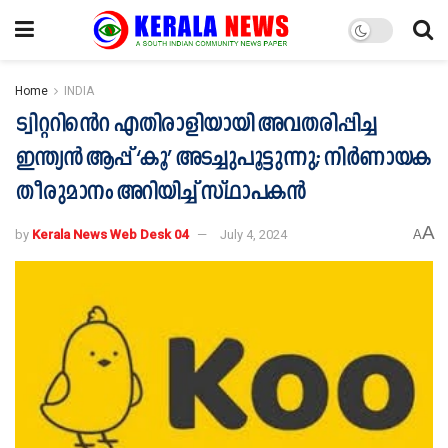
Home
INDIA
ട്വിറ്ററിൻെറ എതിരാളിയായി അവതരിപ്പിച്ച
ഇന്ത്യൻ ആപ്പ് ‘കൂ’ അടച്ചുപൂട്ടുന്നു; നിർണായക
തീരുമാനം അറിയിച്ച് സ്ഥാപകൻ
A
by
Kerala News Web Desk 04
July 4, 2024
A