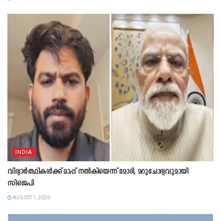
INDIA
വിദ്യാർത്ഥികൾക്ക് മാപ്പ് നൽകിയെന്ന് മോദി, മറുചോദ്യവുമായി
സിജെപി
AUGUST 1, 2026