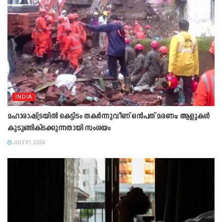
INDIA
മഹാരാഷ്ട്രയിൽ കെട്ടിടം തകർന്നുവീണ് ഒൻപത് മരണം; ആളുകൾ
കുടുങ്ങികിടക്കുന്നതായി സംശയം
JULY 31, 2026