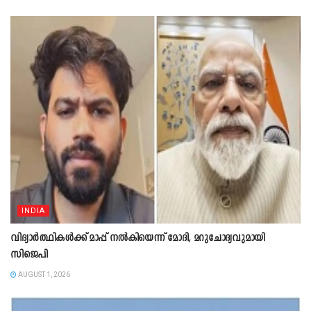
INDIA
വിദ്യാർത്ഥികൾക്ക് മാപ്പ് നൽകിയെന്ന് മോദി, മറുചോദ്യവുമായി
സിജെപി
AUGUST 1, 2026