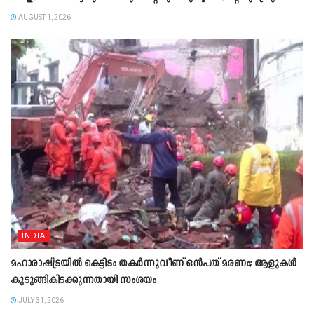
AUGUST 1, 2026
INDIA
മഹാരാഷ്ട്രയിൽ കെട്ടിടം തകർന്നുവീണ് ഒൻപത് മരണം; ആളുകൾ
കുടുങ്ങികിടക്കുന്നതായി സംശയം
JULY 31, 2026