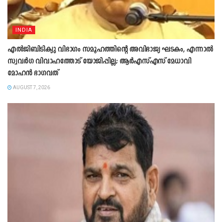
INDIA
എൽജിബിടിക്യു വിഭാഗം സമൂഹത്തിന്റെ അവിഭാജ്യ ഘടകം, എന്നാൽ
സ്വവർഗ വിവാഹത്തോട് യോജിപ്പില്ല; ആർഎസ്എസ് മേധാവി
മോഹൻ ഭാഗവത്
AUGUST 7, 2026