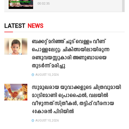
00:02:35
LATEST
NEWS
ബക്കറ്റ് മറിഞ്ഞ് ചൂട് വെള്ളം വീണ്
പൊള്ളലേറ്റു; ചികിത്സയിലായിരുന്ന
രണ്ടുവയസ്സുകാരി അണുബാധയെ
തുടർന്ന് മരിച്ചു
AUGUST 10, 2026
സുമുഖരായ യുവാക്കളുടെ ചിത്രവുമായി
മാട്രിമോണി പ്രൊഫൈൽ, വലയിൽ
വീഴുന്നത് സ്ത്രീകൾ, തട്ടിപ്പ് വീരനായ
40കാരൻ പിടിയിൽ
AUGUST 10, 2026