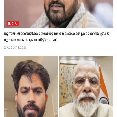
INDIA
ഗുസ്തി താരങ്ങൾക്ക് നേരെയുള്ള ലൈംഗികാതിക്രമക്കേസ്; ബ്രിജ്
ഭൂഷണനെ വെറുതെ വിട്ട് കോടതി
AUGUST 3, 2026