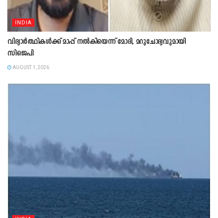
INDIA
വിദ്യാർത്ഥികൾക്ക് മാപ്പ് നൽകിയെന്ന് മോദി, മറുചോദ്യവുമായി
സിജെപി
AUGUST 1, 2026