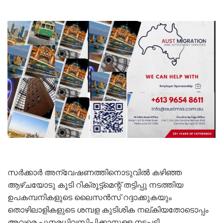
സർക്കാർ അന്വേഷണത്തിനൊടുവിൽ കഴിഞ്ഞ
ആഴ്ചയോടു കൂടി റിക്രൂട്ട്മെന്റ് തട്ടിപ്പു നടത്തിയ
ഉപകമ്പനികളുടെ ലൈസൻസ് റദ്ദാക്കുകയും
തൊഴിലാളികളുടെ ശമ്പള കുടിശിക നല്കിയതോടൊപ്പം
അവരെ പുനരധിവസിപ്പിക്കാനുള്ള നടപടി