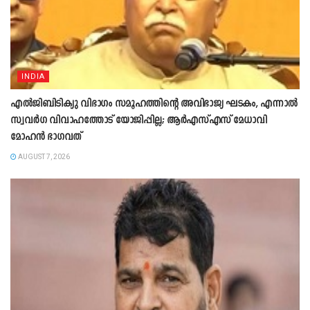
INDIA
എൽജിബിടിക്യു വിഭാഗം സമൂഹത്തിന്റെ അവിഭാജ്യ ഘടകം, എന്നാൽ
സ്വവർഗ വിവാഹത്തോട് യോജിപ്പില്ല; ആർഎസ്എസ് മേധാവി
മോഹൻ ഭാഗവത്
AUGUST 7, 2026