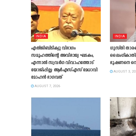
INDIA
INDIA
എൽജിബിടിക്യു വിഭാഗം
ഗുസ്തി താരങ
സമൂഹത്തിന്റെ അവിഭാജ്യ ഘടകം,
ലൈംഗികാതിക്ര
എന്നാൽ സ്വവർഗ വിവാഹത്തോട്
ഭൂഷണനെ വെറ
യോജിപ്പില്ല; ആർഎസ്എസ് മേധാവി
AUGUST 3, 20
മോഹൻ ഭാഗവത്
AUGUST 7, 2026