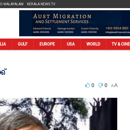
LO MALAYALAM
KERALA NEWS TV
LIA
GULF
EUROPE
USA
WORLD
TV & CIN
ക്
0
0
A
A