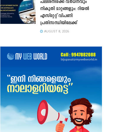
പലിശനിരക്ക് വർധനവും
നികുതി മാറ്റങ്ങളും: റിയൽ
എസ്റ്റേറ്റ് വിപണി
പ്രതിസന്ധിയിലേക്ക്
AUGUST 8, 2026