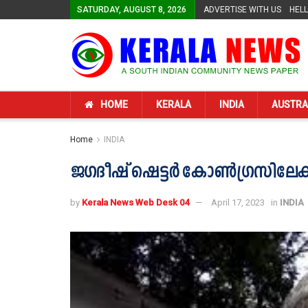
SATURDAY, AUGUST 8, 2026
ADVERTISE WITH US
HEL
HOME
KERALA
INDIA
AUSTRA
Home
INDIA
ജഗദീഷ് ഷെട്ടര്‍ കോണ്‍ഗ്രസിലേക്
by
Kerala News Web Desk 04
April 17, 2023
in
INDIA