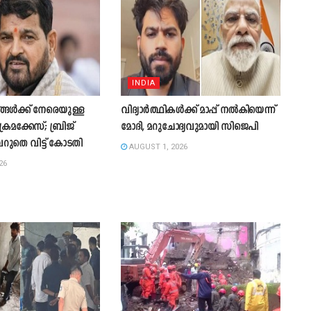
INDIA
്ങൾക്ക് നേരെയുള്ള
വിദ്യാർത്ഥികൾക്ക് മാപ്പ് നൽകിയെന്ന്
മക്കേസ്; ബ്രിജ്
മോദി, മറുചോദ്യവുമായി സിജെപി
ുതെ വിട്ട് കോടതി
AUGUST 1, 2026
26