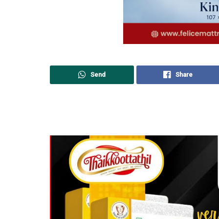
Send
Share