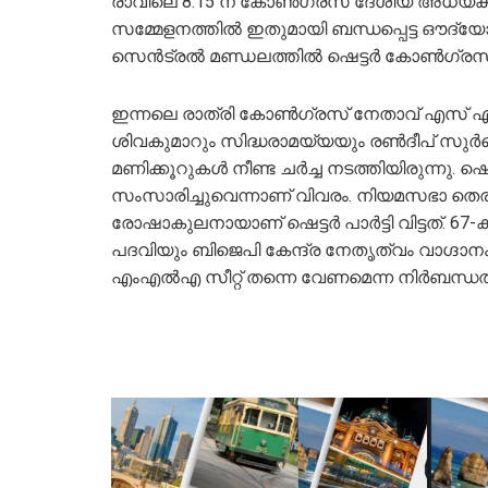
രാവിലെ 8.15 ന് കോൺഗ്രസ് ദേശീയ അധ്യക്ഷൻ മ
സമ്മേളനത്തില്‍ ഇതുമായി ബന്ധപ്പെട്ട ഔദ്യ
സെൻട്രൽ മണ്ഡലത്തിൽ ഷെട്ടർ കോൺഗ്രസ് സ
ഇന്നലെ രാത്രി കോൺഗ്രസ് നേതാവ് എസ് എസ് മ
ശിവകുമാറും സിദ്ധരാമയ്യയും രൺദീപ് സുർജെവ
മണിക്കൂറുകൾ നീണ്ട ചർച്ച നടത്തിയിരുന്നു
സംസാരിച്ചുവെന്നാണ് വിവരം. നിയമസഭാ തെര
രോഷാകുലനായാണ് ഷെട്ടർ പാർട്ടി വിട്ടത്. 6
പദവിയും ബിജെപി കേന്ദ്ര നേതൃത്വം വാഗ്ദാനം 
എംഎൽഎ സീറ്റ് തന്നെ വേണമെന്ന നിർബന്ധത്തിൽ