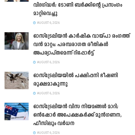
വിദഗ്ദ്ധർ; ടോണി ബർക്കിന്റെ പ്രസംഗം
മാറ്റിവെച്ചു
AUGUST 6, 2026
ഓസ്‌ട്രേലിയൻ കാർഷിക വായ്പാ രംഗത്ത്
വൻ മാറ്റം; പരമ്പരാഗത രീതികൾ
അപര്യാപ്തമെന്ന് റിപ്പോർട്ട്
AUGUST 6, 2026
ഓസ്ട്രേലിയയിൽ പക്ഷിപ്പനി ഭീഷണി
രൂക്ഷമാകുന്നു
AUGUST 6, 2026
ഓസ്‌ട്രേലിയൻ വിസ നിയമങ്ങൾ മാറി;
ഒൻഷോർ അപേക്ഷകർക്ക് മുൻഗണന,
ഫീസിലും വർധന
AUGUST 6, 2026