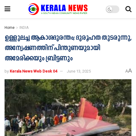
Home
INDIA
ഉള്ളുലച്ച ആകാശദുരന്തം; ദുരൂഹത തുടരുന്നു,
അന്വേഷണത്തിന് പിന്തുണയുമായി
അമേരിക്കയും ബ്രിട്ടണും
A
by
Kerala News Web Desk 04
June 13, 2025
A