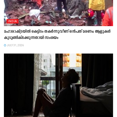
INDIA
മഹാരാഷ്ട്രയിൽ കെട്ടിടം തകർന്നുവീണ് ഒൻപത് മരണം; ആളുകൾ
കുടുങ്ങികിടക്കുന്നതായി സംശയം
JULY 31, 2026