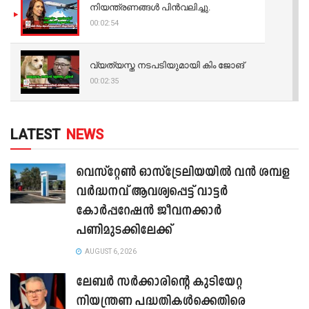
നിയന്ത്രണങ്ങള്‍ പിന്‍വലിച്ചു.
00:02:54
വ്യത്യസ്ത നടപടിയുമായി കിം ജോങ്
00:02:35
LATEST
NEWS
വെസ്റ്റേൺ ഓസ്‌ട്രേലിയയിൽ വൻ ശമ്പള
വർദ്ധനവ് ആവശ്യപ്പെട്ട് വാട്ടർ
കോർപ്പറേഷൻ ജീവനക്കാർ
പണിമുടക്കിലേക്ക്
AUGUST 6, 2026
ലേബർ സർക്കാരിന്റെ കുടിയേറ്റ
നിയന്ത്രണ പദ്ധതികൾക്കെതിരെ