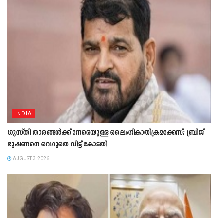
INDIA
ഗുസ്തി താരങ്ങൾക്ക് നേരെയുള്ള ലൈംഗികാതിക്രമക്കേസ്; ബ്രിജ്
ഭൂഷണനെ വെറുതെ വിട്ട് കോടതി
AUGUST 3, 2026