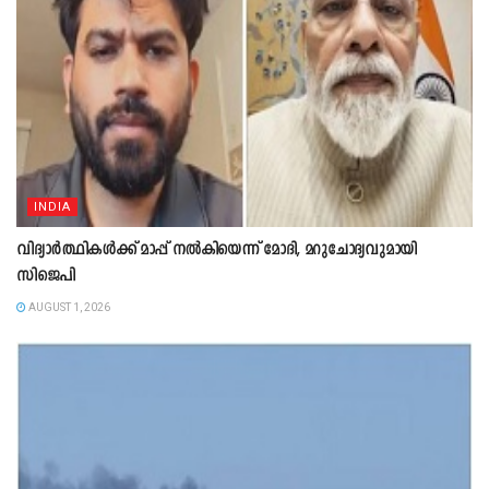
INDIA
വിദ്യാർത്ഥികൾക്ക് മാപ്പ് നൽകിയെന്ന് മോദി, മറുചോദ്യവുമായി
സിജെപി
AUGUST 1, 2026