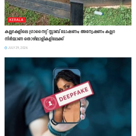
KERALA
കല്ലറകളിലെ ഗ്രാനൈറ്റ് സ്ലാബ് മോഷണം; അന്വേഷണം കല്ലറ
നിർമ്മാണ തൊഴിലാളികളിലേക്ക്
JULY 29, 2026