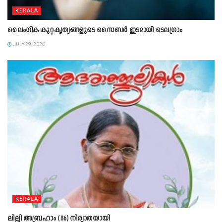
KERALA
ലൈംഗിക കുറ്റകൃത്യങ്ങളുടെ സൈബർ ഇടമായി ടെലഗ്രാം
JULY 29, 2026
KERALA
ലില്ലി അബ്രഹാം (86) നിര്യാതയായി