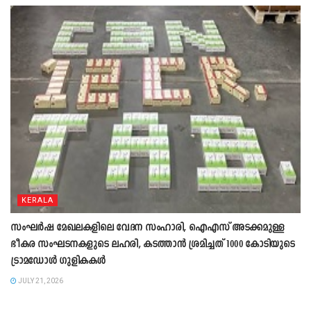
KERALA
സംഘ‍ർഷ മേഖലകളിലെ വേദന സംഹാരി, ഐഎസ് അടക്കമുള്ള
ഭീകര സംഘടനകളുടെ ലഹരി, കടത്താൻ ശ്രമിച്ചത് 1000 കോടിയുടെ
ട്രാമഡോൾ ഗുളികകൾ
JULY 21, 2026