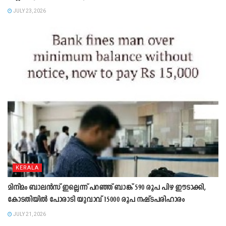
JULY 23, 2026
KERALA
മിനിമം ബാലൻസ് ഇല്ലെന്ന് പറഞ്ഞ് ബാങ്ക് 590 രൂപ പിഴ ഈടാക്കി,
കോടതിയിൽ പോരാടി യുവാവ് 15000 രൂപ നഷ്ടപരിഹാരം
JULY 21, 2026