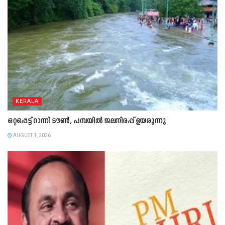
KERALA
ഒറ്റപ്പെട്ട് റാന്നി ടൗൺ, പമ്പയിൽ ജലനിരപ്പ് ഉയരുന്നു
AUGUST 1, 2026