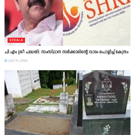
KERALA
പി എം ശ്രീ പദ്ധതി: സംസ്ഥാന സർക്കാരിന്റെ വാദം പൊളിച്ച് കേന്ദ്രം
JULY 31, 2026