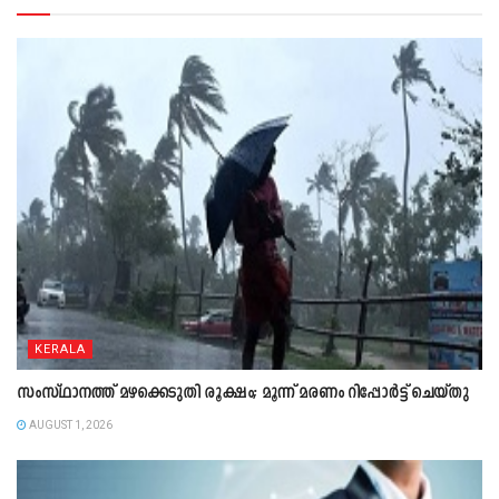
KERALA
സംസ്ഥാനത്ത് മഴക്കെടുതി രൂക്ഷം; മൂന്ന് മരണം റിപ്പോർട്ട് ചെയ്തു
AUGUST 1, 2026