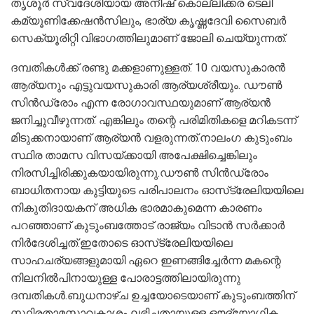
തൃശൂര്‍ സ്വദേശിയായ അനീഷ് കൊല്ലിക്കര ടെലി
കമ്യൂണിക്കേഷന്‍സിലും, ഭാര്യ കൃഷ്ണദേവി സൈബര്‍
സെക്യൂരിറ്റി വിഭാഗത്തിലുമാണ് ജോലി ചെയ്യുന്നത്.
ദമ്പതികള്‍ക്ക് രണ്ടു മക്കളാണുള്ളത്. 10 വയസുകാരന്‍
ആര്യനും എട്ടുവയസുകാരി ആര്യശ്രീയും. ഡൗണ്‍
സിന്‍ഡ്രോം എന്ന രോഗാവസ്ഥയുമാണ് ആര്യന്‍
ജനിച്ചുവീഴുന്നത്. എങ്കിലും തന്റെ പരിമിതികളെ മറികടന്ന്
മിടുക്കനായാണ് ആര്യന്‍ വളരുന്നത്.നാലംഗ കുടുംബം
സ്ഥിര താമസ വിസയ്ക്കായി അപേക്ഷിച്ചെങ്കിലും
നിരസിച്ചിരിക്കുകയായിരുന്നു.ഡൗണ്‍ സിന്‍ഡ്രോം
ബാധിതനായ കുട്ടിയുടെ പരിപാലനം ഓസ്‌ട്രേലിയയിലെ
നികുതിദായകന് അധിക ഭാരമാകുമെന്ന കാരണം
പറഞ്ഞാണ് കുടുംബത്തോട് രാജ്യം വിടാന്‍ സര്‍ക്കാര്‍
നിര്‍ദേശിച്ചത്.ഇതോടെ ഓസ്‌ട്രേലിയയിലെ
സാഹചര്യങ്ങളുമായി ഏറെ ഇണങ്ങിച്ചേര്‍ന്ന മകന്റെ
നിലനില്‍പിനായുള്ള പോരാട്ടത്തിലായിരുന്നു
ദമ്പതികള്‍.ബുധനാഴ്ച ഉച്ചയോടെയാണ് കുടുംബത്തിന്
സ്ഥിരതാമസാവകാശം ലഭിച്ചതായുള്ള ഔദ്യോഗിക