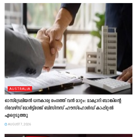
AUSTRALIA
ഓസ്ട്രേലിയൻ ധനകാര്യ രംഗത്ത് വൻ മാറ്റം: മാക്വാറി ബാങ്കിന്റെ
റിവേഴ്സ് മോർട്ട്ഗേജ് ബിസിനസ് ഹൗസ്ഹോൾഡ് കാപ്പിറ്റൽ
ഏറ്റെടുത്തു
AUGUST 7, 2026