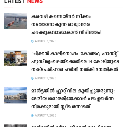
LATEST
NEWS
കരവഴി കണ്ടെയ്നർ നീക്കം
നടത്താനാകുന്ന രാജ്യാന്തര
ചരക്കുകവാടമാകാൻ വിഴിഞ്ഞം!
AUGUST 7, 2026
‘ചിക്കൻ കാലിനൊപ്പം ‘കോണ്ടം’; ഫാസ്റ്റ്
ഫുഡ് ശൃംഖലയ്ക്കെതിരെ 14 കോടിയുടെ
നഷ്ടപരിഹാര ഹർജി നൽകി ദമ്പതികൾ
AUGUST 7, 2026
മാൾട്ടയിൽ ഫ്ലാറ്റ് വില കുതിച്ചുയരുന്നു:
ദേശീയ ശരാശരിയേക്കാൾ 61% ഉയർന്ന
നിരക്കുമായി സ്ലീമ ഒന്നാമത്
AUGUST 7, 2026