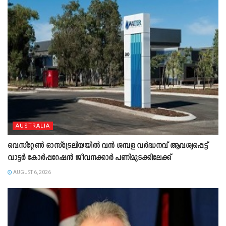
AUSTRALIA
വെസ്റ്റേൺ ഓസ്‌ട്രേലിയയിൽ വൻ ശമ്പള വർദ്ധനവ് ആവശ്യപ്പെട്ട്
വാട്ടർ കോർപ്പറേഷൻ ജീവനക്കാർ പണിമുടക്കിലേക്ക്
AUGUST 6, 2026