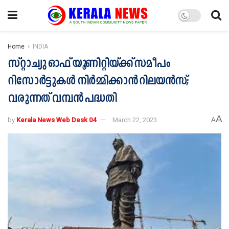
Home
INDIA
സ്റ്റാച്യു ഓഫ് യൂണിറ്റിയ്ക്ക് സമീപം
റിസോർട്ടുകൾ നിർമ്മിക്കാൻ റിലയൻസ്;
വരുന്നത് വമ്പൻ പദ്ധതി
A
by
Kerala News Web Desk 04
March 22, 2023
A