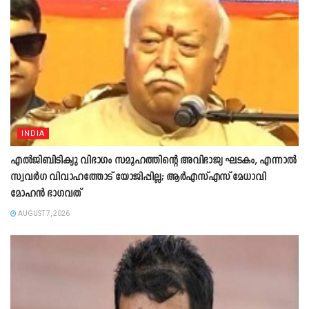
INDIA
എൽജിബിടിക്യു വിഭാഗം സമൂഹത്തിന്റെ അവിഭാജ്യ ഘടകം, എന്നാൽ
സ്വവർഗ വിവാഹത്തോട് യോജിപ്പില്ല; ആർഎസ്എസ് മേധാവി
മോഹൻ ഭാഗവത്
AUGUST 7, 2026