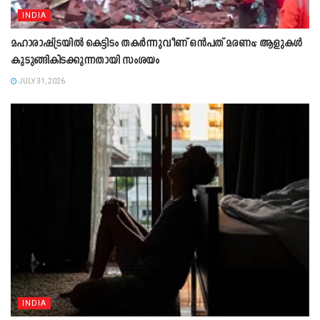
INDIA
മഹാരാഷ്ട്രയിൽ കെട്ടിടം തകർന്നുവീണ് ഒൻപത് മരണം; ആളുകൾ
കുടുങ്ങികിടക്കുന്നതായി സംശയം
JULY 31, 2026
INDIA