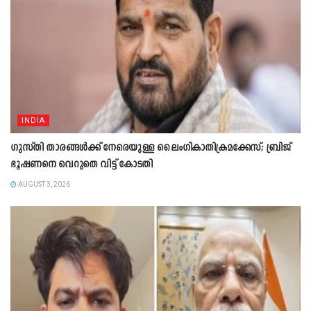
INDIA
ഗുസ്തി താരങ്ങൾക്ക് നേരെയുള്ള ലൈംഗികാതിക്രമക്കേസ്; ബ്രിജ്
ഭൂഷണനെ വെറുതെ വിട്ട് കോടതി
AUGUST 3, 2026