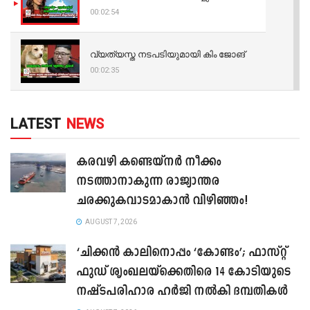
00:02:54
വ്യത്യസ്ത നടപടിയുമായി കിം ജോങ്
00:02:35
LATEST
NEWS
കരവഴി കണ്ടെയ്നർ നീക്കം
നടത്താനാകുന്ന രാജ്യാന്തര
ചരക്കുകവാടമാകാൻ വിഴിഞ്ഞം!
AUGUST 7, 2026
‘ചിക്കൻ കാലിനൊപ്പം ‘കോണ്ടം’; ഫാസ്റ്റ്
ഫുഡ് ശൃംഖലയ്ക്കെതിരെ 14 കോടിയുടെ
നഷ്ടപരിഹാര ഹർജി നൽകി ദമ്പതികൾ