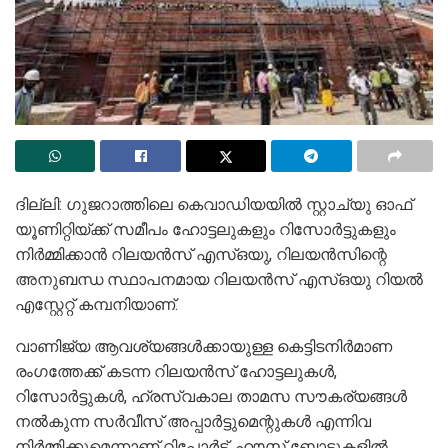
ദില്ലി: ഗുജറാത്തിലെ കെവാഡിയയിൽ സ്റ്റാച്യു ഓഫ്
യൂണിറ്റിയ്ക്ക് സമീപം ഹോട്ടലുകളും റിസോർട്ടുകളും
നിർമ്മിക്കാൻ റിലയൻസ് എസ്ഒയു, റിലയൻസിന്റെ
അനുബന്ധ സ്ഥാപനമായ റിലയന്‍സ് എസ്ഒയു റിയല്‍
എസ്റ്റേറ്റ് കമ്പനിയാണ്.
വാണിജ്യ ആവശ്യങ്ങള്‍ക്കായുള്ള കെട്ടിടനിര്‍മാണ
രംഗത്തേക്ക് കടന്ന റിലയൻസ് ഹോട്ടലുകൾ,
റിസോർട്ടുകൾ, ഹ്രസ്വകാല താമസ സൗകര്യങ്ങൾ
നൽകുന്ന സർവീസ് അപ്പാർട്ടുമെന്റുകൾ എന്നിവ
നിർമ്മിക്കുമെന്നാണ് റിപ്പോർട്ട്. ഹൗസ് ബോട്ടുകളിൽ