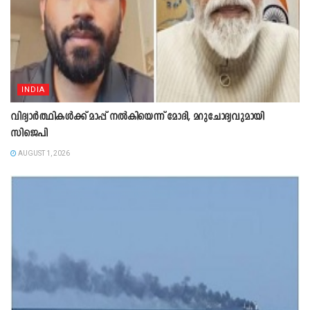
INDIA
വിദ്യാർത്ഥികൾക്ക് മാപ്പ് നൽകിയെന്ന് മോദി, മറുചോദ്യവുമായി
സിജെപി
AUGUST 1, 2026