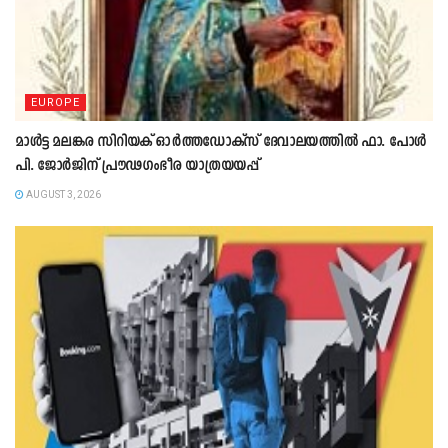
EUROPE
മാൾട്ട മലങ്കര സിറിയക് ഓർത്തഡോക്സ് ദേവാലയത്തിൽ ഫാ. പോൾ
പി. ജോർജിന് പ്രൗഢഗംഭീര യാത്രയയപ്പ്
AUGUST 3, 2026