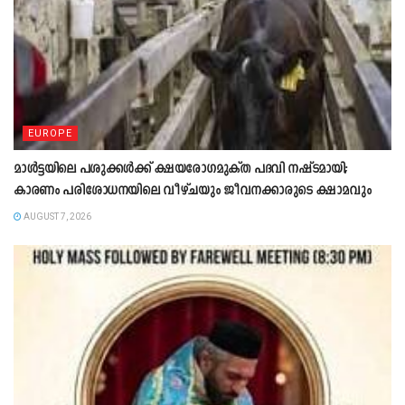
EUROPE
മാൾട്ടയിലെ പശുക്കൾക്ക് ക്ഷയരോഗമുക്ത പദവി നഷ്ടമായി;
കാരണം പരിശോധനയിലെ വീഴ്ചയും ജീവനക്കാരുടെ ക്ഷാമവും
AUGUST 7, 2026