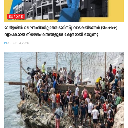
EUROPE
മാൾട്ടയിൽ ലൈസൻസില്ലാത്ത ടൂറിസ്റ്റ് വാടകയിടങ്ങൾ (Short-lets)
വ്യാപകമായ നിയമലംഘനങ്ങളുടെ കേന്ദ്രമായി മാറുന്നു
AUGUST 3, 2026