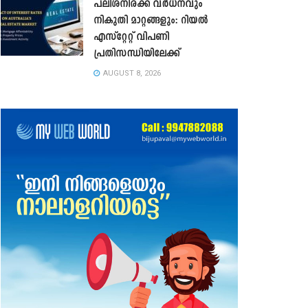
പലിശനിരക്ക് വർധനവും
നികുതി മാറ്റങ്ങളും: റിയൽ
എസ്റ്റേറ്റ് വിപണി
പ്രതിസന്ധിയിലേക്ക്
AUGUST 8, 2026