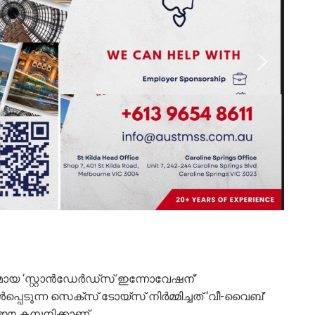
ായ ‘സ്റ്റാൻഡേര്‍ഡ്സ് ഇന്നോവേഷന്’
പെടുന്ന സെക്സ് ടോയ്സ് നിര്‍മ്മിച്ചത് ‘വീ-വൈബ്’
് ഈ കമ്പനിക്കാണ്.