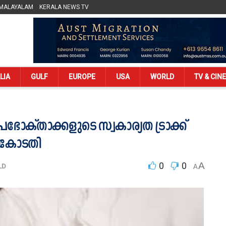
 MALAYALAM
KERALA NEWS TV
LIA
GULF
EUROPE
USA
WORLD
TV & CIN
ഉപഭോക്താക്കളുടെ സ്വകാര്യത ട്രാക്ക്
് കോടതി
0
0
A
LD
A