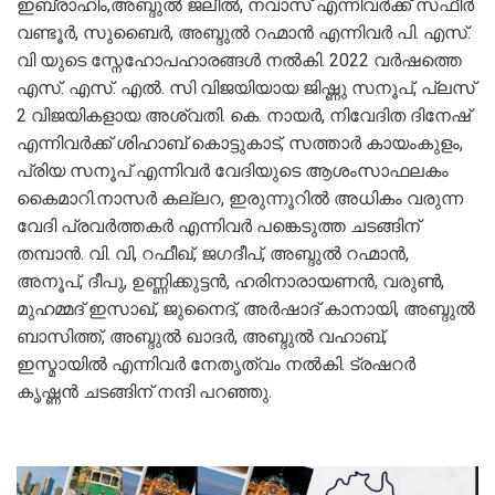
ഇബ്രാഹിം,അബ്ദുൽ ജലീൽ, നവാസ് എന്നിവർക്ക് സഫീർ
വണ്ടൂർ, സുബൈർ, അബ്ദുൽ റഹ്മാൻ എന്നിവർ പി. എസ്.
വി യുടെ സ്നേഹോപഹാരങ്ങൾ നൽകി. 2022 വർഷത്തെ
എസ്. എസ്. എൽ. സി വിജയിയായ ജിഷ്ണു സനൂപ്, പ്ലസ്‌
2 വിജയികളായ അശ്വതി. കെ. നായർ, നിവേദിത ദിനേഷ്
എന്നിവർക്ക് ശിഹാബ് കൊട്ടുകാട്, സത്താർ കായംകുളം,
പ്രിയ സനൂപ് എന്നിവർ വേദിയുടെ ആശംസാഫലകം
കൈമാറി.നാസർ കല്ലറ, ഇരുന്നൂറിൽ അധികം വരുന്ന
വേദി പ്രവർത്തകർ എന്നിവർ പങ്കെടുത്ത ചടങ്ങിന്
തമ്പാൻ. വി. വി, റഫീഖ്, ജഗദീപ്, അബ്ദുൽ റഹ്മാൻ,
അനൂപ്, ദീപു, ഉണ്ണിക്കുട്ടൻ, ഹരിനാരായണൻ, വരുൺ,
മുഹമ്മദ്‌ ഇസാഖ്, ജുനൈദ്, അർഷാദ് കാനായി, അബ്ദുൽ
ബാസിത്ത്, അബ്ദുൽ ഖാദർ, അബ്ദുൽ വഹാബ്,
ഇസ്മായിൽ എന്നിവർ നേതൃത്വം നൽകി. ട്രഷറർ
കൃഷ്ണൻ ചടങ്ങിന് നന്ദി പറഞ്ഞു.