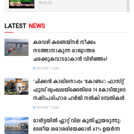
00:02:35
LATEST
NEWS
കരവഴി കണ്ടെയ്നർ നീക്കം
നടത്താനാകുന്ന രാജ്യാന്തര
ചരക്കുകവാടമാകാൻ വിഴിഞ്ഞം!
AUGUST 7, 2026
‘ചിക്കൻ കാലിനൊപ്പം ‘കോണ്ടം’; ഫാസ്റ്റ്
ഫുഡ് ശൃംഖലയ്ക്കെതിരെ 14 കോടിയുടെ
നഷ്ടപരിഹാര ഹർജി നൽകി ദമ്പതികൾ
AUGUST 7, 2026
മാൾട്ടയിൽ ഫ്ലാറ്റ് വില കുതിച്ചുയരുന്നു:
ദേശീയ ശരാശരിയേക്കാൾ 61% ഉയർന്ന