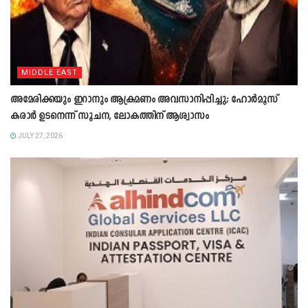
MIDDLE EAST
അമേരിക്കയും ഇറാനും ആക്രമണം അവസാനിപ്പിച്ചു; ഹോർമൂസ്
കരാർ ഉടനെന്ന് സൂചന, ലോകത്തിന് ആശ്വാസം
JULY 27, 2026