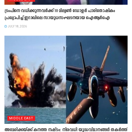
ട്രംപിനെ വധിക്കുന്നവർക്ക് 10 മില്യൺ ഡോളർ പാരിതോഷികം
പ്രഖ്യാപിച്ച് ഇറാഖിലെ സായുധസംഘടനയായ ഐആർഐ
JULY 18, 2026
MIDDLE EAST
അമേരിക്കയ്ക്ക് കനത്ത നഷ്ടം: നിരവധി യുദ്ധവിമാനങ്ങൾ തകർത്ത്