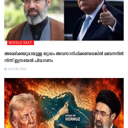
MIDDLE EAST
അമേരിക്കയുമായുള്ള യുദ്ധം അവസാനിപ്പിക്കണമെങ്കിൽ ലബനനിൽ
നിന്ന് ഇസ്രയേൽ പിന്മാറണം
JULY 28, 2026