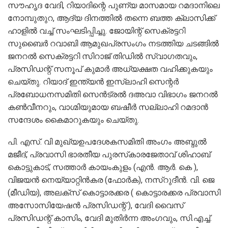
സൗഹൃദ വേദി, റിയാദിന്റെ പുണ്യ മാസമായ റമദാനിലെ
നോമ്പുതുറ, ആദ്യ ദിനത്തിൽ തന്നെ ബത്ത ക്ലാസിക്ക്
ഹാളിൽ വച്ച് സംഘടിപ്പിച്ചു. ജോയിന്റ് സെക്രട്ടറി
സുബൈർ റവാബി ആമുഖപ്രസംഗം നടത്തിയ ചടങ്ങിൽ
ജനറൽ സെക്രട്ടറി സിറാജ് തിഡിൽ സ്വാഗതവും,
പ്രസിഡന്റ്‌ സനൂപ് കുമാർ അധ്യക്ഷത വഹിക്കുകയും
ചെയ്തു. റിയാദ് ഇന്ത്യൻ ഇസ്ലാഹി സെന്റർ
പ്രബോധനസമിതി സെൻട്രൽ ദഅവാ വിഭാഗം ജനറൽ
കൺവീനറും, വാഗ്മിയുമായ ബഷീർ സല്ലാഹി റമദാൻ
സന്ദേശം കൈമാറുകയും ചെയ്തു.
പി. എസ്. വി മുഖ്യഉപദേശകസമിതി അംഗം അബ്ദുൽ
മജീദ്, പ്രവാസി ഭാരതീയ പുരസ്‌കാരജേതാവ് ശിഹാബ്
കൊട്ടുകാട്, സത്താർ കായംകുളം (എൻ. ആർ. കെ ),
വിജയൻ നെയ്യാറ്റിൻകര (ഫോർക), നസ്റുദീൻ. വി. ജെ
(മീഡിയ), അലക്സ്‌ കൊട്ടാരക്കര ( കൊട്ടാരക്കര പ്രവാസി
അസോസിയേഷൻ പ്രസിഡന്റ്‌ ), വേദി വൈസ്
പ്രസിഡന്റ്‌ കാസിം, വേദി മുതിർന്ന അംഗവും, സി.എച്ച്.