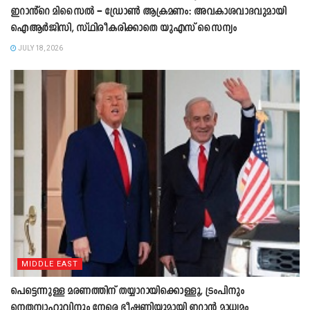
ഇറാൻ്റെ മിസൈൽ – ഡ്രോൺ ആക്രമണം: അവകാശവാദവുമായി
ഐആർജിസി, സ്ഥിരീകരിക്കാതെ യുഎസ് സൈന്യം
JULY 18, 2026
MIDDLE EAST
പെട്ടെന്നുള്ള മരണത്തിന് തയ്യാറായിക്കൊള്ളൂ, ട്രംപിനും
നെതന്യാഹുവിനും നേരെ ഭീഷണിയുമായി ഇറാൻ മാധ്യമം