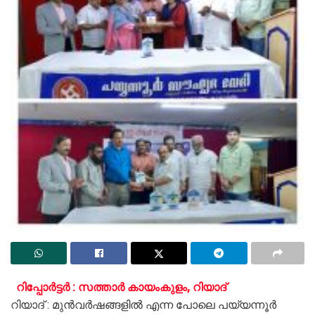
റിപ്പോർട്ടർ : സത്താർ കായംകുളം, റിയാദ്
റിയാദ് : മുൻവർഷങ്ങളിൽ എന്ന പോലെ പയ്യന്നൂർ