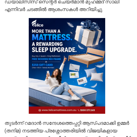
ഡയാലിസിസ് സെന്റർ ചെയർമാൻ മുഹമ്മദ്‌ സാലി
എന്നിവർ ചടങ്ങിൽ ആശംസകൾ അറിയിച്ചു.
തുടർന്ന് റമദാൻ സന്ദേശത്തെപ്പറ്റി ആസ്പദമാക്കി ഉമ്മർ
(തനിമ) നടത്തിയ പ്രശ്നോത്തരിയിൽ വിജയികളായ