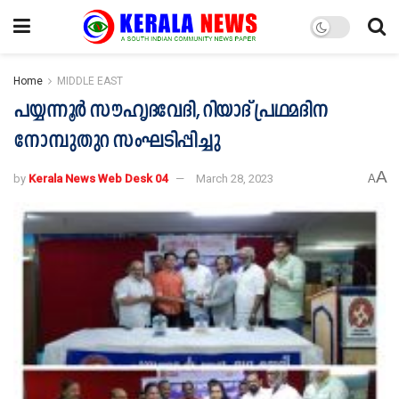
Home
MIDDLE EAST
പയ്യന്നൂർ സൗഹൃദവേദി, റിയാദ് പ്രഥമദിന
നോമ്പുതുറ സംഘടിപ്പിച്ചു
A
by
Kerala News Web Desk 04
March 28, 2023
A