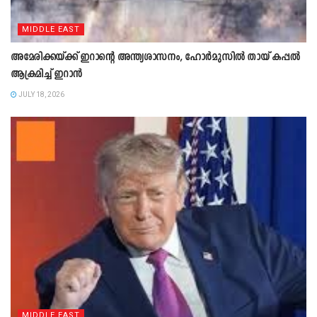
MIDDLE EAST
അമേരിക്കയ്ക്ക് ഇറാന്‍റെ അന്ത്യശാസനം, ഹോർമുസിൽ തായ് കപ്പൽ
ആക്രമിച്ച് ഇറാൻ
JULY 18, 2026
MIDDLE EAST