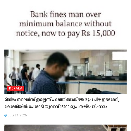
KERALA
മിനിമം ബാലൻസ് ഇല്ലെന്ന് പറഞ്ഞ് ബാങ്ക് 590 രൂപ പിഴ ഈടാക്കി,
കോടതിയിൽ പോരാടി യുവാവ് 15000 രൂപ നഷ്ടപരിഹാരം
JULY 21, 2026