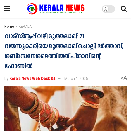
Home
KERALA
വാട്സ്ആപ്പ് വഴി മുത്തലാഖ്; 21
വയസുകാരിയെ മുത്തലാഖ് ചൊല്ലി ഭര്‍ത്താവ്,
ശബ്ദ സന്ദേശമെത്തിയത് പിതാവിന്‍റെ
ഫോണില്‍
A
by
Kerala News Web Desk 04
March 1, 2025
A