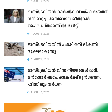
AUGUST 6, 2026
ഓസ്‌ട്രേലിയൻ കാർഷിക വായ്പാ രംഗത്ത്
വൻ മാറ്റം; പരമ്പരാഗത രീതികൾ
അപര്യാപ്തമെന്ന് റിപ്പോർട്ട്
AUGUST 6, 2026
ഓസ്ട്രേലിയയിൽ പക്ഷിപ്പനി ഭീഷണി
രൂക്ഷമാകുന്നു
AUGUST 6, 2026
ഓസ്‌ട്രേലിയൻ വിസ നിയമങ്ങൾ മാറി;
ഒൻഷോർ അപേക്ഷകർക്ക് മുൻഗണന,
ഫീസിലും വർധന
AUGUST 6, 2026