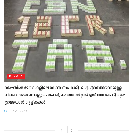
KERALA
സംഘ‍ർഷ മേഖലകളിലെ വേദന സംഹാരി, ഐഎസ് അടക്കമുള്ള
ഭീകര സംഘടനകളുടെ ലഹരി, കടത്താൻ ശ്രമിച്ചത് 1000 കോടിയുടെ
ട്രാമഡോൾ ഗുളികകൾ
JULY 21, 2026