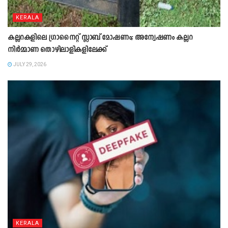
KERALA
കല്ലറകളിലെ ഗ്രാനൈറ്റ് സ്ലാബ് മോഷണം; അന്വേഷണം കല്ലറ
നിർമ്മാണ തൊഴിലാളികളിലേക്ക്
JULY 29, 2026
KERALA