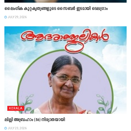
ലൈംഗിക കുറ്റകൃത്യങ്ങളുടെ സൈബർ ഇടമായി ടെലഗ്രാം
JULY 29, 2026
KERALA
ലില്ലി അബ്രഹാം (86) നിര്യാതയായി
JULY 23, 2026