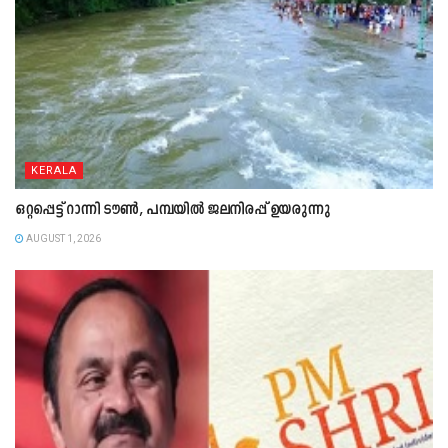
KERALA
ഒറ്റപ്പെട്ട് റാന്നി ടൗൺ, പമ്പയിൽ ജലനിരപ്പ് ഉയരുന്നു
AUGUST 1, 2026