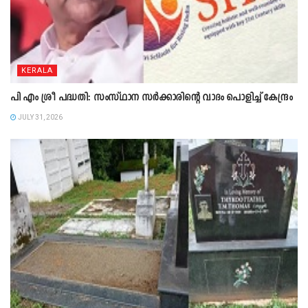
KERALA
പി എം ശ്രീ പദ്ധതി: സംസ്ഥാന സർക്കാരിന്റെ വാദം പൊളിച്ച് കേന്ദ്രം
JULY 31, 2026