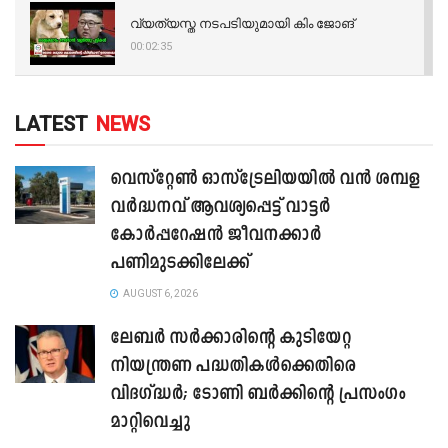
വ്യത്യസ്ത നടപടിയുമായി കിം ജോങ്
00:02:35
LATEST
NEWS
വെസ്റ്റേൺ ഓസ്‌ട്രേലിയയിൽ വൻ ശമ്പള
വർദ്ധനവ് ആവശ്യപ്പെട്ട് വാട്ടർ
കോർപ്പറേഷൻ ജീവനക്കാർ
പണിമുടക്കിലേക്ക്
AUGUST 6, 2026
ലേബർ സർക്കാരിന്റെ കുടിയേറ്റ
നിയന്ത്രണ പദ്ധതികൾക്കെതിരെ
വിദഗ്ദ്ധർ; ടോണി ബർക്കിന്റെ പ്രസംഗം
മാറ്റിവെച്ചു