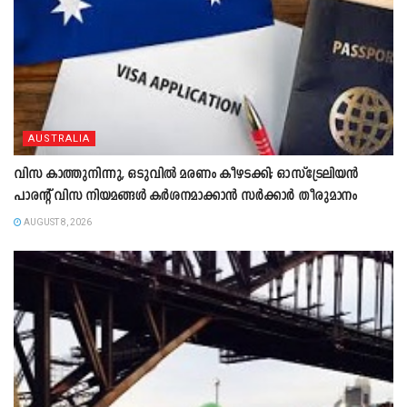
AUSTRALIA
വിസ കാത്തുനിന്നു, ഒടുവിൽ മരണം കീഴടക്കി; ഓസ്‌ട്രേലിയൻ
പാരന്റ് വിസ നിയമങ്ങൾ കർശനമാക്കാൻ സർക്കാർ തീരുമാനം
AUGUST 8, 2026