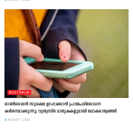
AUSTRALIA
ഓൺലൈൻ സുരക്ഷ ഉറപ്പാക്കാൻ പ്രായപരിശോധന
കർശനമാക്കുന്നു; വ്യത്യസ്ത മാതൃകകളുമായി ലോകരാജ്യങ്ങൾ
AUGUST 7, 2026