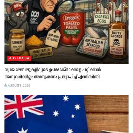
AUSTRALIA
വ്യാജ ലേബലുകളിലൂടെ ഉപഭോക്താക്കളെ പറ്റിക്കാൻ
അനുവദിക്കില്ല: അന്വേഷണം പ്രഖ്യാപിച്ച് എസിസിസി
AUGUST 8, 2026