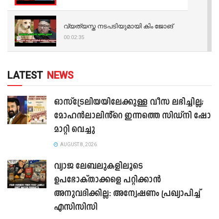
വ്യത്യസ്ത നടപടിയുമായി കിം ജോങ്
00:02:35
LATEST
NEWS
ഓസ്‌ട്രേലിയയിലേക്കുള്ള വീസ ലഭിച്ചില്ല;
മോഹൻലാലിൻ്റെ ഇന്നത്തെ സിഡ്നി ഷോ
മാറ്റി വെച്ചു
AUGUST 8, 2026
വ്യാജ ലേബലുകളിലൂടെ
ഉപഭോക്താക്കളെ പറ്റിക്കാൻ
അനുവദിക്കില്ല: അന്വേഷണം പ്രഖ്യാപിച്ച്
എസിസിസി