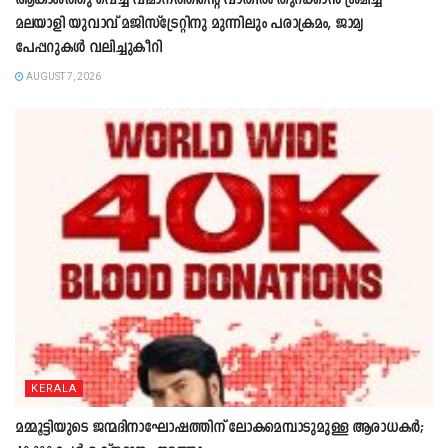
ആകാശത്തു വെച്ച് വിമാനത്തിന്റെ വാതില്‍ തുറക്കാന്‍ ശ്രമിച്ച
മലയാളി യുവാവ് മജിസ്ട്രേറ്റിനു മുന്നിലും പരാക്രമം, ജാമ്യ
പേപ്പറുകൾ വലിച്ചുകീറി
AUGUST 7, 2026
KERALA
മമ്മൂട്ടിയുടെ ജന്മദിനാഘോഷത്തിന് ലോകമെമ്പാടുമുള്ള ആരാധകർ;