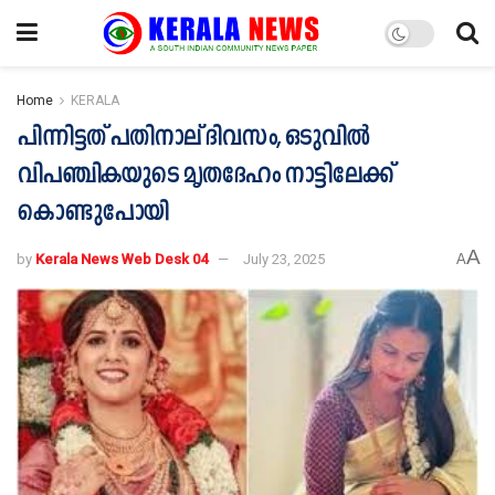
Home
KERALA
പിന്നിട്ടത് പതിനാല് ദിവസം, ഒടുവിൽ
വിപഞ്ചികയു‌ടെ മൃതദേഹം നാട്ടിലേക്ക്
കൊണ്ടുപോയി
A
by
Kerala News Web Desk 04
July 23, 2025
A