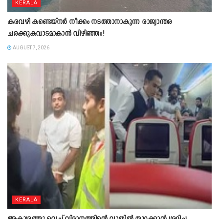
KERALA
കരവഴി കണ്ടെയ്നർ നീക്കം നടത്താനാകുന്ന രാജ്യാന്തര
ചരക്കുകവാടമാകാൻ വിഴിഞ്ഞം!
AUGUST 7, 2026
KERALA