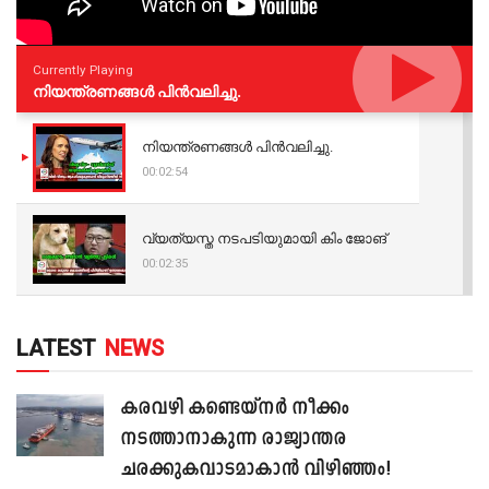
Currently Playing
നിയന്ത്രണങ്ങള്‍ പിന്‍വലിച്ചു.
നിയന്ത്രണങ്ങള്‍ പിന്‍വലിച്ചു.
00:02:54
വ്യത്യസ്ത നടപടിയുമായി കിം ജോങ്
00:02:35
LATEST
NEWS
കരവഴി കണ്ടെയ്നർ നീക്കം
നടത്താനാകുന്ന രാജ്യാന്തര
ചരക്കുകവാടമാകാൻ വിഴിഞ്ഞം!