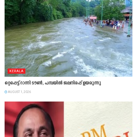
KERALA
ഒറ്റപ്പെട്ട് റാന്നി ടൗൺ, പമ്പയിൽ ജലനിരപ്പ് ഉയരുന്നു
AUGUST 1, 2026