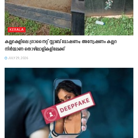
KERALA
കല്ലറകളിലെ ഗ്രാനൈറ്റ് സ്ലാബ് മോഷണം; അന്വേഷണം കല്ലറ
നിർമ്മാണ തൊഴിലാളികളിലേക്ക്
JULY 29, 2026