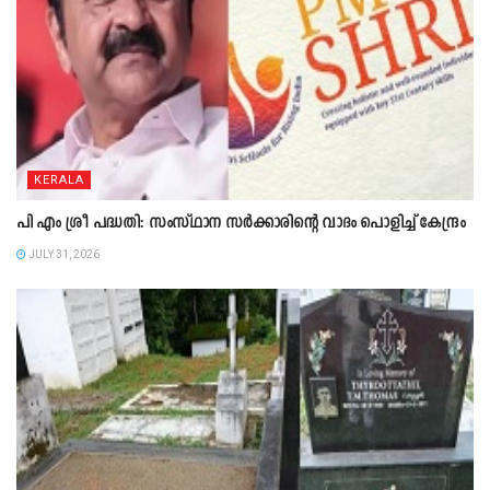
KERALA
പി എം ശ്രീ പദ്ധതി: സംസ്ഥാന സർക്കാരിന്റെ വാദം പൊളിച്ച് കേന്ദ്രം
JULY 31, 2026