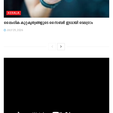
KERALA
ലൈംഗിക കുറ്റകൃത്യങ്ങളുടെ സൈബർ ഇടമായി ടെലഗ്രാം
JULY 29, 2026