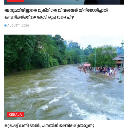
അനുമതിയില്ലാതെ വ്യക്തിഗത വിവരങ്ങൾ വിനിയോഗിച്ചാൽ
കമ്പനികൾക്ക് 250 കോടി രൂപ വരെ പിഴ
AUGUST 1, 2026
KERALA
ഒറ്റപ്പെട്ട് റാന്നി ടൗൺ, പമ്പയിൽ ജലനിരപ്പ് ഉയരുന്നു