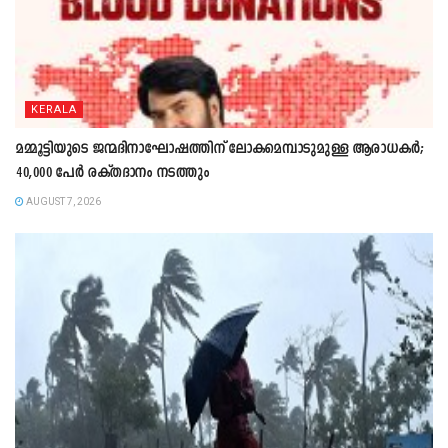
KERALA
മമ്മൂട്ടിയുടെ ജന്മദിനാഘോഷത്തിന് ലോകമെമ്പാടുമുള്ള ആരാധകർ;
40,000 പേർ രക്തദാനം നടത്തും
AUGUST 7, 2026