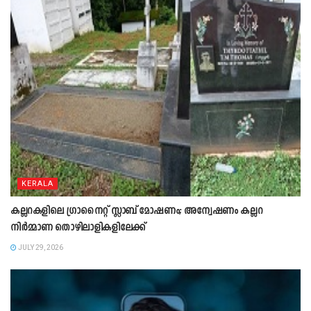
KERALA
കല്ലറകളിലെ ഗ്രാനൈറ്റ് സ്ലാബ് മോഷണം; അന്വേഷണം കല്ലറ
നിർമ്മാണ തൊഴിലാളികളിലേക്ക്
JULY 29, 2026