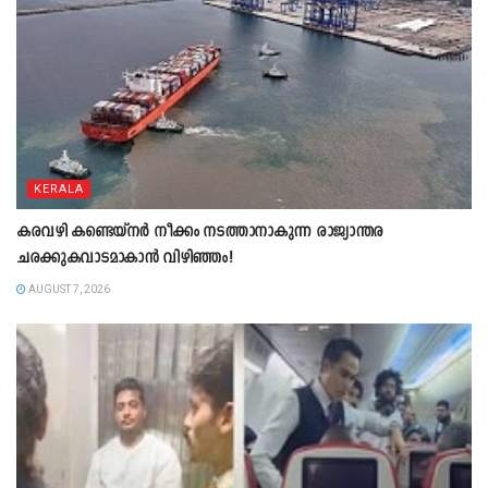
KERALA
കരവഴി കണ്ടെയ്നർ നീക്കം നടത്താനാകുന്ന രാജ്യാന്തര
ചരക്കുകവാടമാകാൻ വിഴിഞ്ഞം!
AUGUST 7, 2026