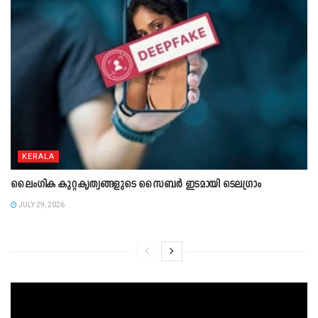
KERALA
ലൈംഗിക കുറ്റകൃത്യങ്ങളുടെ സൈബർ ഇടമായി ടെലഗ്രാം
JULY 29, 2026