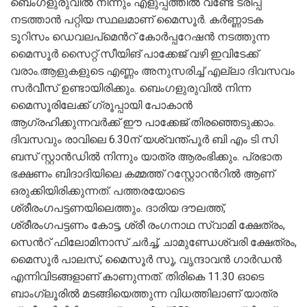
ബെംഗളുരുവിൽ നിന്നും എളുപ്പത്തിൽ വണ്ടേ ട്രിപ്പ്
നടത്താൻ പറ്റിയ സ്ഥലമാണ് മൈസൂർ. കർണ്ണാടക
ടൂറിസം ഡെവലപ്മെന്‍റ് കോർപ്പറേഷന്‍ നടത്തുന്ന
മൈസൂർ സൈറ്റ് സീയിങ് പാക്കേജ് വഴി ഇവിടേക്ക്
വരാം.ആളുകളുടെ എണ്ണം അനുസരിച്ച് എല്ലാ ദിവസവം
സർവീസ് ഉണ്ടായിരിക്കും. ബെംഗളുരുവിൽ നിന്ന
മൈസൂരിലേക്ക് ഗ്രൂപ്പായി പോകാൻ
ആഗ്രഹിക്കുന്നവർക്ക് ഈ പാക്കേജ് തിര‍ഞ്ഞെടുക്കാം.
ദിവസവും രാവിലെ 6.30ന് യശ്വന്ത്പൂർ ബി എം ടി സി
ബസ് സ്റ്റാൻഡിൽ നിന്നും യാത്ര ആരംഭിക്കും. പ്രഭാത
ഭക്ഷണം ബിദാദിയിലെ കമ്മത്ത് റസ്റ്റോറന്‍റിൽ ആണ്
ഒരുക്കിയിരിക്കുന്നത്. പത്തരയോടെ
ശ്രീരംഗപട്ടണയിലെത്തും. ദാരിയ ദൗലത്ത്,
ശ്രീരംഗപട്ടണം കോട്ട, ശ്രീ രംഗനാഥ സ്വാമി ക്ഷേത്രം,
സെന്‍റ് ഫിലോമിനാസ് ചർച്ച്, ചാമുണ്ഡേശ്വരി ക്ഷേത്രം,
മൈസൂർ പാലസ്, മൈസൂര്‍ സൂ, വൃന്ദാവൻ ഗാർഡൻ
എന്നിവിടങ്ങളാണ് കാണുന്നത്. തിരികെ 11.30 ഓടെ
ബാംഗ്ലൂരിൽ മടങ്ങിയെത്തുന്ന വിധത്തിലാണ് യാത്ര