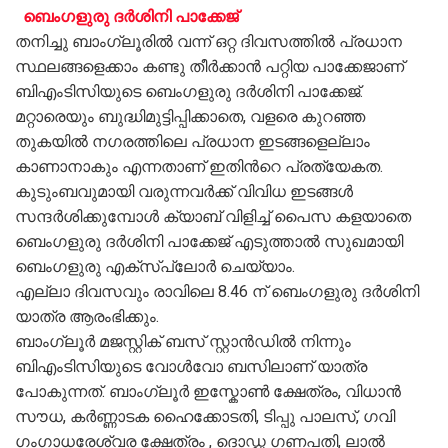
ബെംഗളുരു ദർശിനി പാക്കേജ്
തനിച്ചു ബാംഗ്ലൂരിൽ വന്ന് ഒറ്റ ദിവസത്തിൽ പ്രധാന
സ്ഥലങ്ങളെക്കാം കണ്ടു തീർക്കാൻ പറ്റിയ പാക്കേജാണ്
ബിഎംടിസിയുടെ ബെംഗളുരു ദർശിനി പാക്കേജ്.
മറ്റാരെയും ബുദ്ധിമുട്ടിപ്പിക്കാതെ, വളരെ കുറഞ്ഞ
തുകയിൽ നഗരത്തിലെ പ്രധാന ഇടങ്ങളെല്ലാം
കാണാനാകും എന്നതാണ് ഇതിന്‍റെ പ്രത്യേകത.
കുടുംബവുമായി വരുന്നവർക്ക് വിവിധ ഇടങ്ങൾ
സന്ദർശിക്കുമ്പോൾ ക്യാബ് വിളിച്ച് പൈസ കളയാതെ
ബെംഗളുരു ദർശിനി പാക്കേജ് എടുത്താൽ സുഖമായി
ബെംഗളുരു എക്സ്പ്ലോർ ചെയ്യാം.
എല്ലാ ദിവസവും രാവിലെ 8.46 ന് ബെംഗളുരു ദർശിനി
യാത്ര ആരംഭിക്കും.
ബാംഗ്ലൂർ മജസ്റ്റിക് ബസ് സ്റ്റാൻഡിൽ നിന്നും
ബിഎംടിസിയുടെ വോൾവോ ബസിലാണ് യാത്ര
പോകുന്നത്. ബാംഗ്ലൂർ ഇസ്കോൺ ക്ഷേത്രം, വിധാൻ
സൗധ, കർണ്ണാടക ഹൈക്കോടതി, ടിപ്പു പാലസ്, ഗവി
ഗംഗാധരേശ്വര ക്ഷേത്രം , ദൊഡ്ഡ ഗണപതി, ലാൽ