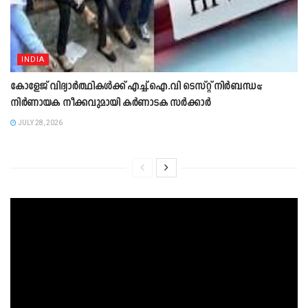
INDIA
കോളേജ് വിദ്യാർത്ഥികൾക്ക് എച്ച്.ഐ.വി ടെസ്റ്റ് നിർബന്ധം;
നി‍ർണായക നീക്കവുമായി കർണാടക സ‍ർക്ക‍ാർ
JULY 28, 2026