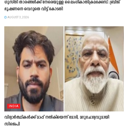
ഗുസ്തി താരങ്ങൾക്ക് നേരെയുള്ള ലൈംഗികാതിക്രമക്കേസ്; ബ്രിജ്
ഭൂഷണനെ വെറുതെ വിട്ട് കോടതി
AUGUST 3, 2026
INDIA
വിദ്യാർത്ഥികൾക്ക് മാപ്പ് നൽകിയെന്ന് മോദി, മറുചോദ്യവുമായി
സിജെപി