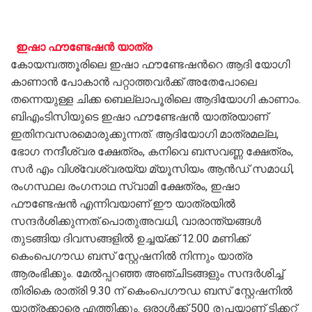
ഇഷാ ഫൗണ്ടേഷൻ യാത്ര
കോയമ്പത്തൂരിലെ ഇഷാ ഫൗണ്ടേഷന്‍റെ ആദി യോഗി
കാണാൻ പോകാൻ പറ്റാത്തവർക്ക് അതേപോലെ
തന്നെയുള്ള ചിക്ക ബെല്ലാപൂരിലെ ആദിയോഗി കാണാം.
ബിഎംടിസിയുടെ ഇഷാ ഫൗണ്ടേഷൻ യാത്രയാണ്
ഇതിനവസരമൊരുക്കുന്നത്. ആദിയോഗി മാത്രമല്ല,
ഭോഗ നന്ദീശ്വര ക്ഷേത്രം, കനിവെ ബസവണ്ണ ക്ഷേത്രം,
സർ എം വിശ്വേശ്വരയ്യ മ്യൂസിയം ആൻഡ് സമാധി,
രംഗസ്ഥല രംഗനാഥ സ്വാമി ക്ഷേത്രം, ഇഷാ
ഫൗണ്ടേഷൻ എന്നിവയാണ് ഈ യാത്രയിൽ
സന്ദർശിക്കുന്നത്.പൊതുഅവധി, വാരാന്ത്യങ്ങൾ
തുടങ്ങിയ ദിവസങ്ങളിൽ ഉച്ചയ്ക്ക് 12.00 മണിക്ക്
കെംപെഗൗഡ ബസ് സ്റ്റേഷനിൽ നിന്നും യാത്ര
ആരംഭിക്കും. മേൽപ്പറഞ്ഞ അഞ്ചിടങ്ങളും സന്ദർശിച്ച്
തിരികെ രാത്രി 9.30 ന് കെംപെഗൗഡ ബസ് സ്റ്റേഷനിൽ
യാത്രക്കാരെ എത്തിക്കും. ഒരാൾക്ക് 500 രൂപയാണ് ടിക്കറ്റ്