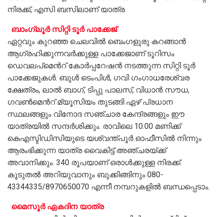
നിരക്ക്, എസി ബസിലാണ് യാത്ര.
ബാംഗ്ലൂർ സിറ്റി ടൂർ പാക്കേജ്
ഏറ്റവും കുറഞ്ഞ ചെലവിൽ ബെംഗളുരു കറങ്ങാൻ
ആഗ്രഹിക്കുന്നവർക്കുള്ള പാക്കേജാണ് ടൂറിസം
ഡെവലപ്മെന്‍റ് കോർപ്പറേഷൻ നടത്തുന്ന സിറ്റി ടൂർ
പാക്കേജുകൾ. ബുൾ ടെംപിൾ, ഗവി ഗംഗാധരേശ്വര
ക്ഷേത്രം, ലാൽ ബാഗ്, ടിപ്പു പാലസ്, വിധാൻ സൗധ,
ഗവൺമെന്‍റ് മ്യൂസിയം തുടങ്ങി ഏഴ് പ്രധാന
സ്ഥലങ്ങളും വിനോദ സഞ്ചാര കേന്ദ്രങ്ങളും ഈ
യാത്രയിൽ സന്ദർശിക്കും. രാവിലെ 10.00 മണിക്ക്
കെഎസ്ടിഡിസിയുടെ യശ്വന്ത്പൂർ ഓഫീസിൽ നിന്നും
ആരംഭിക്കുന്ന യാത്ര വൈകിട്ട് അഞ്ചരയ്ക്ക്
അവാനിക്കും. 340 രൂപയാണ് ഒരാൾക്കുള്ള നിരക്ക്.
കൂടുതൽ അറിയുവാനും ബുക്കിങ്ങിനും 080-
43344335/8970650070 എന്നീ നമ്പറുകളിൽ ബന്ധപ്പെടാം.
മൈസൂർ ഏകദിന യാത്ര