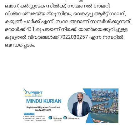
ബാഗ്, കർണ്ണാടക സിൽക്ക്, നാഷണൽ ഗാലറി,
വിശ്വേശ്വരയ്യ മ്യൂസിയം, വെങ്കട്ടപ്പ ആർട്ട് ഗാലറി,
കബ്ബൺ പാർക്ക് എന്നീ സ്ഥലങ്ങളാണ് സന്ദര്‍ശിക്കുന്നത്.
ഒരാൾക്ക് 431 രൂപയാണ് നിരക്ക്. യാത്രയെക്കുറിച്ചുള്ള
കൂടുതൽ വിവരങ്ങൾക്ക് 7022030257 എന്ന നമ്പറിൽ
ബന്ധപ്പെടാം.