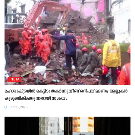
INDIA
മഹാരാഷ്ട്രയിൽ കെട്ടിടം തകർന്നുവീണ് ഒൻപത് മരണം; ആളുകൾ
കുടുങ്ങികിടക്കുന്നതായി സംശയം
JULY 31, 2026