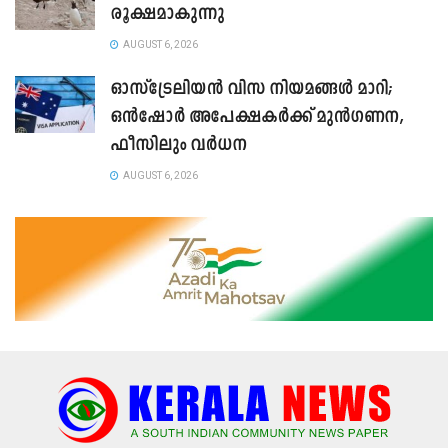
രൂക്ഷമാകുന്നു
AUGUST 6, 2026
ഓസ്‌ട്രേലിയൻ വിസ നിയമങ്ങൾ മാറി;
ഒൻഷോർ അപേക്ഷകർക്ക് മുൻഗണന,
ഫീസിലും വർധന
AUGUST 6, 2026