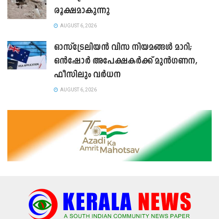
രൂക്ഷമാകുന്നു
AUGUST 6, 2026
ഓസ്‌ട്രേലിയൻ വിസ നിയമങ്ങൾ മാറി;
ഒൻഷോർ അപേക്ഷകർക്ക് മുൻഗണന,
ഫീസിലും വർധന
AUGUST 6, 2026