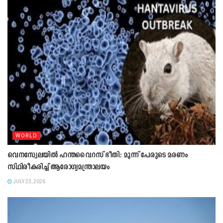
WORLD
വെനസ്വേലയിൽ ഹന്തവൈറസ് ഭീതി: മൂന്ന് പേരുടെ മരണം
സ്ഥിരീകരിച്ച് ആരോഗ്യമന്ത്രാലയം
JULY 23, 2026