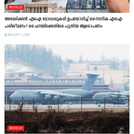
WORLD
അമേരിക്കൻ എഐ മോഡലുകൾ ഉപയോഗിച്ച് സൈനിക എഐ
പരിശീലനം? ചൈനയ്‌ക്കെതിരെ പുതിയ ആരോപണം
AUGUST 1, 2026
WORLD