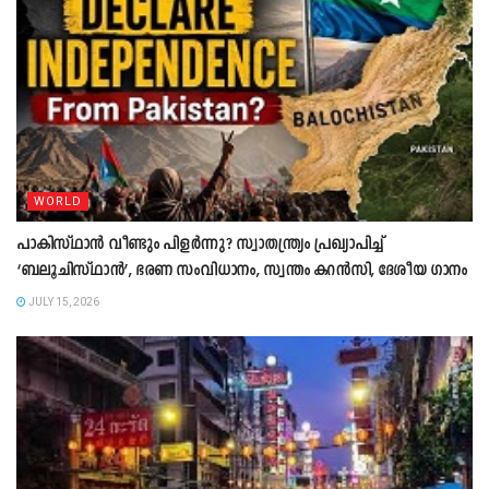
WORLD
പാകിസ്ഥാൻ വീണ്ടും പിളർന്നു? സ്വാതന്ത്ര്യം പ്രഖ്യാപിച്ച്
‘ബലൂചിസ്ഥാൻ’, ഭരണ സംവിധാനം, സ്വന്തം കറൻസി, ദേശീയ ഗാനം
JULY 15, 2026