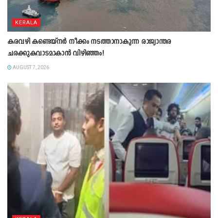
KERALA
കരവഴി കണ്ടെയ്നർ നീക്കം നടത്താനാകുന്ന രാജ്യാന്തര
ചരക്കുകവാടമാകാൻ വിഴിഞ്ഞം!
AUGUST 7, 2026