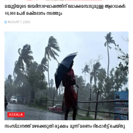
മമ്മൂട്ടിയുടെ ജന്മദിനാഘോഷത്തിന് ലോകമെമ്പാടുമുള്ള ആരാധകർ;
40,000 പേർ രക്തദാനം നടത്തും
AUGUST 7, 2026
KERALA
സംസ്ഥാനത്ത് മഴക്കെടുതി രൂക്ഷം; മൂന്ന് മരണം റിപ്പോർട്ട് ചെയ്തു