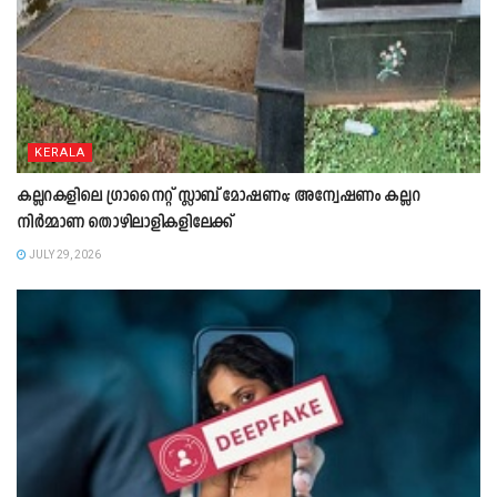
KERALA
കല്ലറകളിലെ ഗ്രാനൈറ്റ് സ്ലാബ് മോഷണം; അന്വേഷണം കല്ലറ
നിർമ്മാണ തൊഴിലാളികളിലേക്ക്
JULY 29, 2026