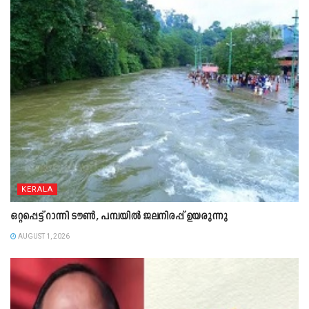
KERALA
ഒറ്റപ്പെട്ട് റാന്നി ടൗൺ, പമ്പയിൽ ജലനിരപ്പ് ഉയരുന്നു
AUGUST 1, 2026