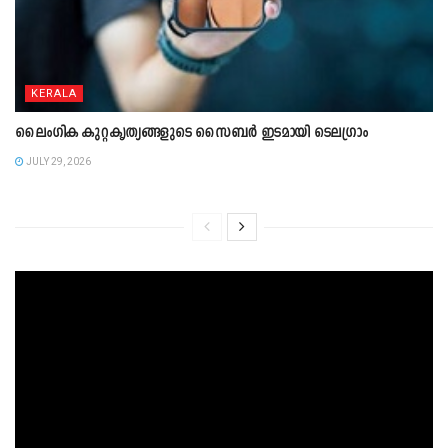
KERALA
ലൈംഗിക കുറ്റകൃത്യങ്ങളുടെ സൈബർ ഇടമായി ടെലഗ്രാം
JULY 29, 2026