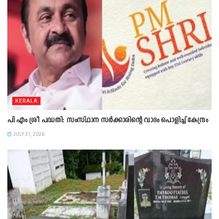
KERALA
പി എം ശ്രീ പദ്ധതി: സംസ്ഥാന സർക്കാരിന്റെ വാദം പൊളിച്ച് കേന്ദ്രം
JULY 31, 2026