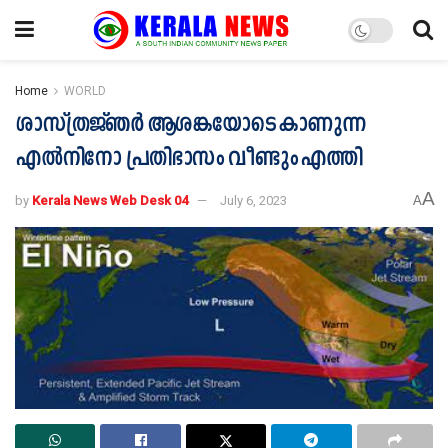
Home
WORLD
ശാസ്ത്രജ്ഞര്‍ ആശങ്കയോടെ കാണുന്ന
എല്‍നിനോ പ്രതിഭാസം വീണ്ടും എത്തി
A
by
Kerala News Web Desk 04
July 6, 2023
A