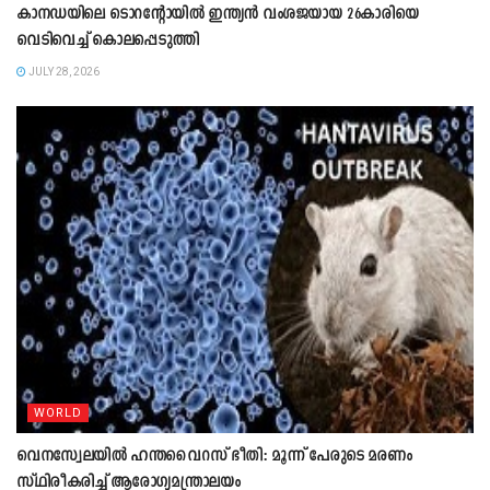
കാനഡയിലെ ടൊറന്റോയിൽ ഇന്ത്യൻ വംശജയായ 26കാരിയെ
വെടിവെച്ച് കൊലപ്പെടുത്തി
JULY 28, 2026
WORLD
വെനസ്വേലയിൽ ഹന്തവൈറസ് ഭീതി: മൂന്ന് പേരുടെ മരണം
സ്ഥിരീകരിച്ച് ആരോഗ്യമന്ത്രാലയം