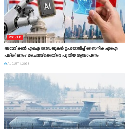
WORLD
അമേരിക്കൻ എഐ മോഡലുകൾ ഉപയോഗിച്ച് സൈനിക എഐ
പരിശീലനം? ചൈനയ്‌ക്കെതിരെ പുതിയ ആരോപണം
AUGUST 1, 2026