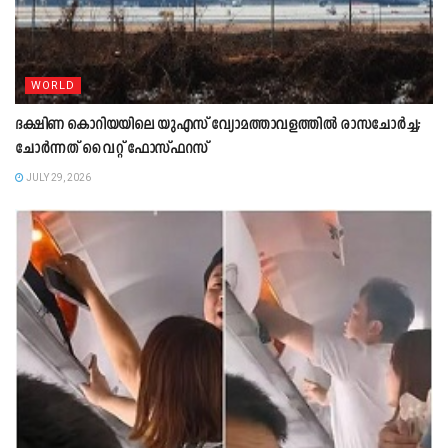
WORLD
ദക്ഷിണ കൊറിയയിലെ യുഎസ് വ്യോമത്താവളത്തിൽ രാസചോർച്ച;
ചോർന്നത് വൈറ്റ് ഫോസ്ഫറസ്
JULY 29, 2026