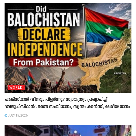
WORLD
പാകിസ്ഥാൻ വീണ്ടും പിളർന്നു? സ്വാതന്ത്ര്യം പ്രഖ്യാപിച്ച്
‘ബലൂചിസ്ഥാൻ’, ഭരണ സംവിധാനം, സ്വന്തം കറൻസി, ദേശീയ ഗാനം
JULY 15, 2026