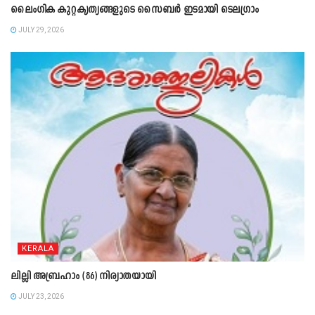
ലൈംഗിക കുറ്റകൃത്യങ്ങളുടെ സൈബർ ഇടമായി ടെലഗ്രാം
JULY 29, 2026
KERALA
ലില്ലി അബ്രഹാം (86) നിര്യാതയായി
JULY 23, 2026