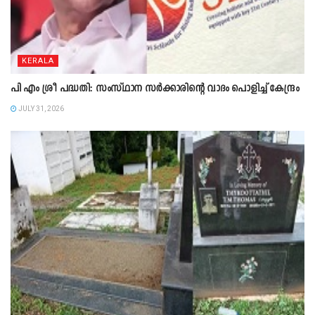
KERALA
പി എം ശ്രീ പദ്ധതി: സംസ്ഥാന സർക്കാരിന്റെ വാദം പൊളിച്ച് കേന്ദ്രം
JULY 31, 2026