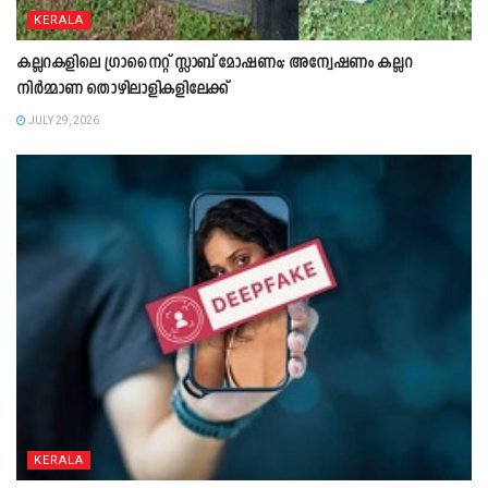
KERALA
കല്ലറകളിലെ ഗ്രാനൈറ്റ് സ്ലാബ് മോഷണം; അന്വേഷണം കല്ലറ
നിർമ്മാണ തൊഴിലാളികളിലേക്ക്
JULY 29, 2026
KERALA