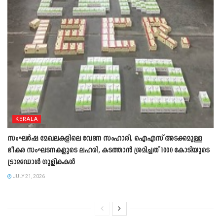
KERALA
സംഘ‍ർഷ മേഖലകളിലെ വേദന സംഹാരി, ഐഎസ് അടക്കമുള്ള
ഭീകര സംഘടനകളുടെ ലഹരി, കടത്താൻ ശ്രമിച്ചത് 1000 കോടിയുടെ
ട്രാമഡോൾ ഗുളികകൾ
JULY 21, 2026