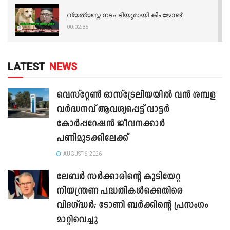
വ്യത്യസ്ത നടപടിയുമായി കിം ജോങ്
00:02:35
LATEST
NEWS
വെസ്റ്റേൺ ഓസ്‌ട്രേലിയയിൽ വൻ ശമ്പള
വർദ്ധനവ് ആവശ്യപ്പെട്ട് വാട്ടർ
കോർപ്പറേഷൻ ജീവനക്കാർ
പണിമുടക്കിലേക്ക്
AUGUST 6, 2026
ലേബർ സർക്കാരിന്റെ കുടിയേറ്റ
നിയന്ത്രണ പദ്ധതികൾക്കെതിരെ
വിദഗ്ദ്ധർ; ടോണി ബർക്കിന്റെ പ്രസംഗം
മാറ്റിവെച്ചു