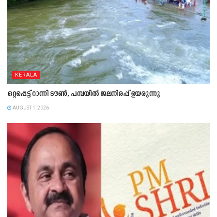
KERALA
ഒറ്റപ്പെട്ട് റാന്നി ടൗൺ, പമ്പയിൽ ജലനിരപ്പ് ഉയരുന്നു
AUGUST 1, 2026