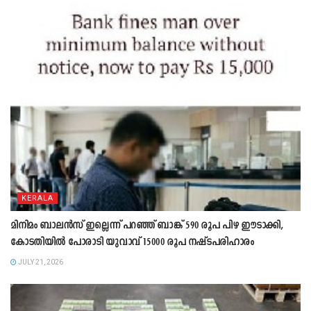
KERALA
മിനിമം ബാലൻസ് ഇല്ലെന്ന് പറഞ്ഞ് ബാങ്ക് 590 രൂപ പിഴ ഈടാക്കി,
കോടതിയിൽ പോരാടി യുവാവ് 15000 രൂപ നഷ്ടപരിഹാരം
JULY 21, 2026