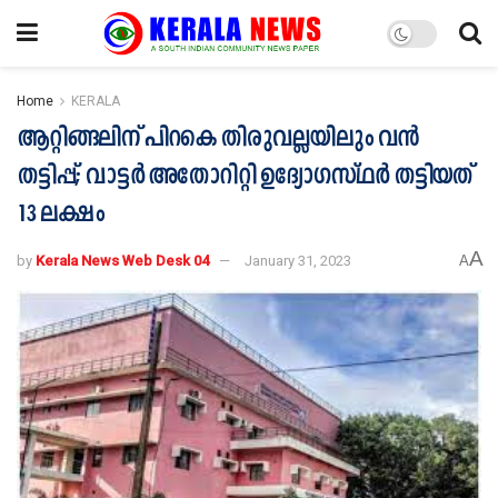
Home
KERALA
ആറ്റിങ്ങലിന് പിറകെ തിരുവല്ലയിലും വൻ
തട്ടിപ്പ്; വാട്ടർ അതോറിറ്റി ഉദ്യോ​ഗസ്ഥർ തട്ടിയത്
13 ലക്ഷം
A
by
Kerala News Web Desk 04
January 31, 2023
A