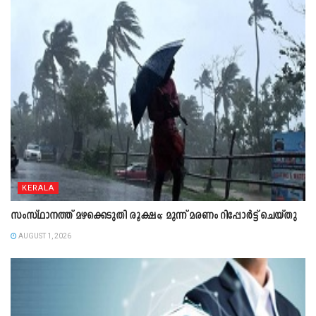
KERALA
സംസ്ഥാനത്ത് മഴക്കെടുതി രൂക്ഷം; മൂന്ന് മരണം റിപ്പോർട്ട് ചെയ്തു
AUGUST 1, 2026