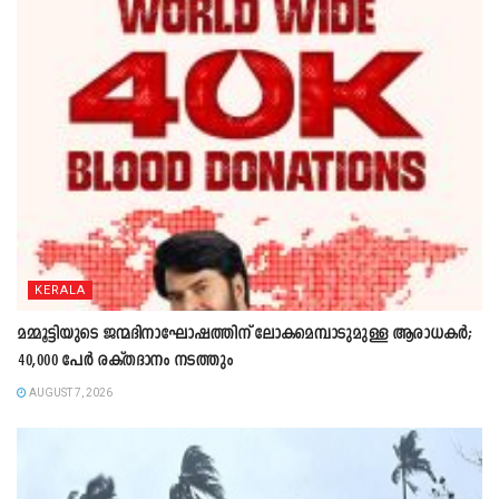
KERALA
മമ്മൂട്ടിയുടെ ജന്മദിനാഘോഷത്തിന് ലോകമെമ്പാടുമുള്ള ആരാധകർ;
40,000 പേർ രക്തദാനം നടത്തും
AUGUST 7, 2026