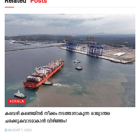
Related
Posts
KERALA
കരവഴി കണ്ടെയ്നർ നീക്കം നടത്താനാകുന്ന രാജ്യാന്തര
ചരക്കുകവാടമാകാൻ വിഴിഞ്ഞം!
AUGUST 7, 2026