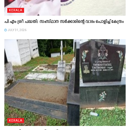
KERALA
പി എം ശ്രീ പദ്ധതി: സംസ്ഥാന സർക്കാരിന്റെ വാദം പൊളിച്ച് കേന്ദ്രം
JULY 31, 2026
KERALA