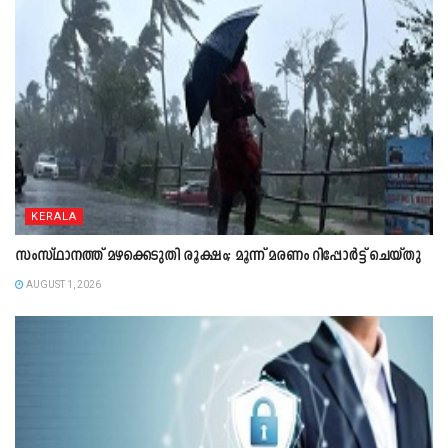
KERALA
സംസ്ഥാനത്ത് മഴക്കെടുതി രൂക്ഷം; മൂന്ന് മരണം റിപ്പോർട്ട് ചെയ്തു
AUGUST 1, 2026