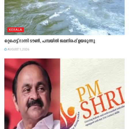
KERALA
ഒറ്റപ്പെട്ട് റാന്നി ടൗൺ, പമ്പയിൽ ജലനിരപ്പ് ഉയരുന്നു
AUGUST 1, 2026