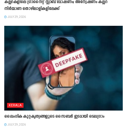
കല്ലറകളിലെ ഗ്രാനൈറ്റ് സ്ലാബ് മോഷണം; അന്വേഷണം കല്ലറ
നിർമ്മാണ തൊഴിലാളികളിലേക്ക്
JULY 29, 2026
KERALA
ലൈംഗിക കുറ്റകൃത്യങ്ങളുടെ സൈബർ ഇടമായി ടെലഗ്രാം
JULY 29, 2026