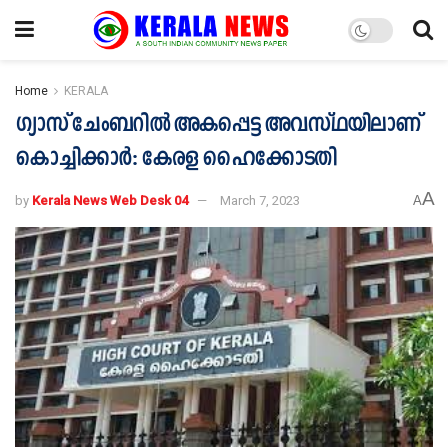
Home
KERALA
ഗ്യാസ് ചേംബറിൽ അകപ്പെട്ട അവസ്ഥയിലാണ്
കൊച്ചിക്കാർ: കേരള ഹൈക്കോടതി
A
by
Kerala News Web Desk 04
March 7, 2023
A