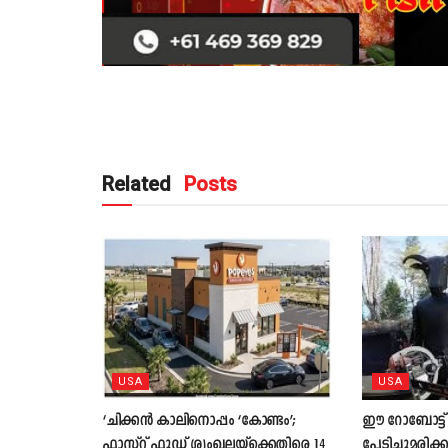
Related
Posts
USA
USA
‘ചിക്കൻ കാലിനൊപ്പം ‘കോണ്ടം’;
ഈ റോബോട്ട് 
ഫാസ്റ്റ് ഫുഡ് ശൃംഖലയ്ക്കെതിരെ 14
പേടിച്ചുമരിക്