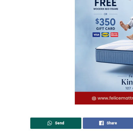
Send
Share