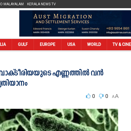
LO MALAYALAM
KERALA NEWS TV
LIA
GULF
EUROPE
USA
WORLD
TV & CIN
ന ബാക്ടീരിയയുടെ എണ്ണത്തില്‍ വന്‍
യതിയാനം
0
0
A
A