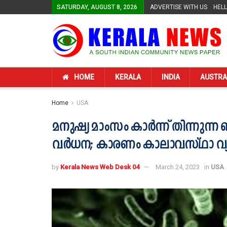
SATURDAY, AUGUST 8, 2026
ADVERTISE WITH US
HEL
HOME
KERALA
INDIA
AUSTRA
Home
USA
മനുഷ്യ മാംസം കാര്‍ന്ന് തിന്നുന്
വര്‍ധന; കാരണം കാലാവസ്ഥാ വ്
by
Kerala News Web Desk 04
March 24, 2023
in
USA