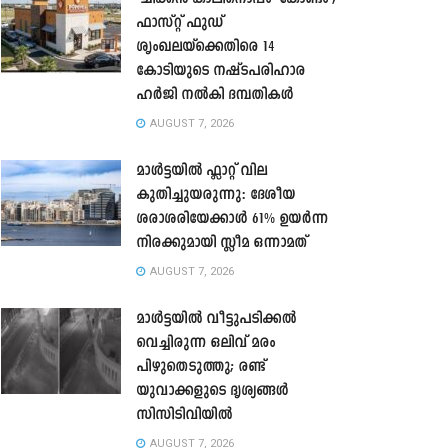
ഫാസ്റ്റ് ഫുഡ്
ശൃംഖലയ്ക്കെതിരെ 14
കോടിയുടെ നഷ്ടപരിഹാര
ഹർജി നൽകി ദമ്പതികൾ
AUGUST 7, 2026
മാൾട്ടയിൽ ഫ്ലാറ്റ് വില
കുതിച്ചുയരുന്നു: ദേശീയ
ശരാശരിയേക്കാൾ 61% ഉയർന്ന
നിരക്കുമായി സ്ലീമ ഒന്നാമത്
AUGUST 7, 2026
മാൾട്ടയിൽ വീട്ടുപടിക്കൽ
വെച്ചിരുന്ന ഒലിവ് മരം
പിഴുതെടുത്തു; രണ്ട്
യുവാക്കളുടെ ദൃശ്യങ്ങൾ
സിസിടിവിയിൽ
AUGUST 7, 2026