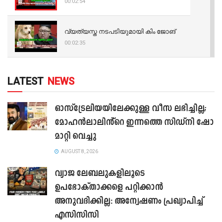
00:02:54
വ്യത്യസ്ത നടപടിയുമായി കിം ജോങ്
00:02:35
LATEST
NEWS
ഓസ്‌ട്രേലിയയിലേക്കുള്ള വീസ ലഭിച്ചില്ല;
മോഹൻലാലിൻ്റെ ഇന്നത്തെ സിഡ്നി ഷോ
മാറ്റി വെച്ചു
AUGUST 8, 2026
വ്യാജ ലേബലുകളിലൂടെ
ഉപഭോക്താക്കളെ പറ്റിക്കാൻ
അനുവദിക്കില്ല: അന്വേഷണം പ്രഖ്യാപിച്ച്
എസിസിസി