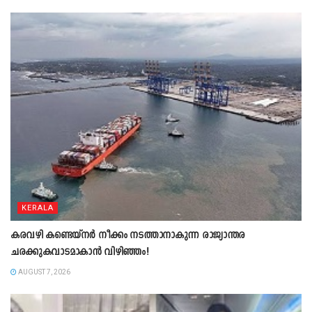
KERALA
കരവഴി കണ്ടെയ്നർ നീക്കം നടത്താനാകുന്ന രാജ്യാന്തര
ചരക്കുകവാടമാകാൻ വിഴിഞ്ഞം!
AUGUST 7, 2026