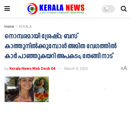
Home
KERALA
നൊമ്പരമായി ശ്രേഷ്ഠ; ബസ്
കാത്തുനിൽക്കുമ്പോള്‍ അമിത വേഗത്തില്‍
കാർ പാഞ്ഞുകയറി അപകടം, തേങ്ങി നാട്
A
by
Kerala News Web Desk 04
March 9, 2023
A