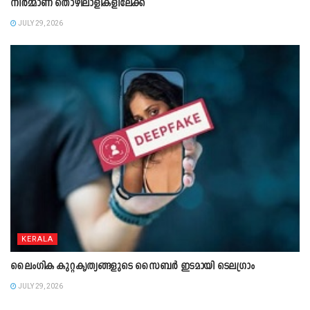
നിർമ്മാണ തൊഴിലാളികളിലേക്ക്
JULY 29, 2026
KERALA
ലൈംഗിക കുറ്റകൃത്യങ്ങളുടെ സൈബർ ഇടമായി ടെലഗ്രാം
JULY 29, 2026