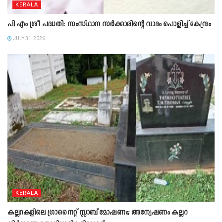
KERALA
പി എം ശ്രീ പദ്ധതി: സംസ്ഥാന സർക്കാരിന്റെ വാദം പൊളിച്ച് കേന്ദ്രം
JULY 31, 2026
KERALA
കല്ലറകളിലെ ഗ്രാനൈറ്റ് സ്ലാബ് മോഷണം; അന്വേഷണം കല്ലറ