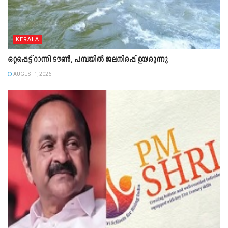
KERALA
ഒറ്റപ്പെട്ട് റാന്നി ടൗൺ, പമ്പയിൽ ജലനിരപ്പ് ഉയരുന്നു
AUGUST 1, 2026