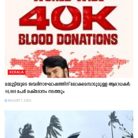
KERALA
മമ്മൂട്ടിയുടെ ജന്മദിനാഘോഷത്തിന് ലോകമെമ്പാടുമുള്ള ആരാധകർ;
40,000 പേർ രക്തദാനം നടത്തും
AUGUST 7, 2026