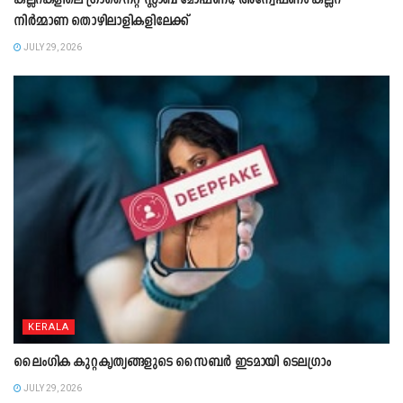
കല്ലറകളിലെ ഗ്രാനൈറ്റ് സ്ലാബ് മോഷണം; അന്വേഷണം കല്ലറ
നിർമ്മാണ തൊഴിലാളികളിലേക്ക്
JULY 29, 2026
KERALA
ലൈംഗിക കുറ്റകൃത്യങ്ങളുടെ സൈബർ ഇടമായി ടെലഗ്രാം
JULY 29, 2026