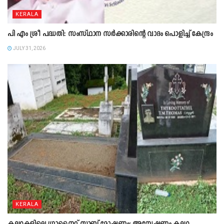
KERALA
പി എം ശ്രീ പദ്ധതി: സംസ്ഥാന സർക്കാരിന്റെ വാദം പൊളിച്ച് കേന്ദ്രം
JULY 31, 2026
KERALA