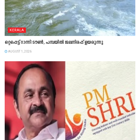
KERALA
ഒറ്റപ്പെട്ട് റാന്നി ടൗൺ, പമ്പയിൽ ജലനിരപ്പ് ഉയരുന്നു
AUGUST 1, 2026