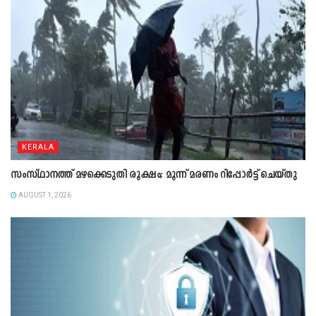
KERALA
സംസ്ഥാനത്ത് മഴക്കെടുതി രൂക്ഷം; മൂന്ന് മരണം റിപ്പോർട്ട് ചെയ്തു
AUGUST 1, 2026