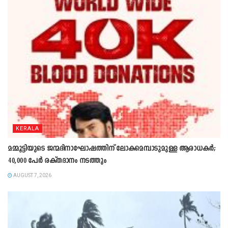
KERALA
മമ്മൂട്ടിയുടെ ജന്മദിനാഘോഷത്തിന് ലോകമെമ്പാടുമുള്ള ആരാധകർ;
40,000 പേർ രക്തദാനം നടത്തും
AUGUST 7, 2026