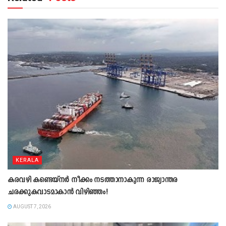
KERALA
കരവഴി കണ്ടെയ്നർ നീക്കം നടത്താനാകുന്ന രാജ്യാന്തര
ചരക്കുകവാടമാകാൻ വിഴിഞ്ഞം!
AUGUST 7, 2026