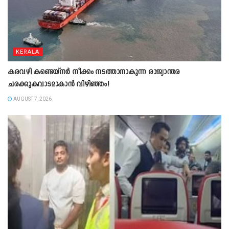
KERALA
കരവഴി കണ്ടെയ്നർ നീക്കം നടത്താനാകുന്ന രാജ്യാന്തര
ചരക്കുകവാടമാകാൻ വിഴിഞ്ഞം!
AUGUST 7, 2026