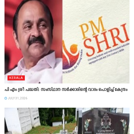
KERALA
പി എം ശ്രീ പദ്ധതി: സംസ്ഥാന സർക്കാരിന്റെ വാദം പൊളിച്ച് കേന്ദ്രം
JULY 31, 2026