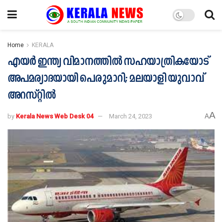
Home
KERALA
എയർ ഇന്ത്യ വിമാനത്തിൽ സഹയാത്രികയോട്
അപമര്യാദയായി പെരുമാറി; മലയാളി യുവാവ്
അറസ്റ്റിൽ
A
by
Kerala News Web Desk 04
March 24, 2023
A