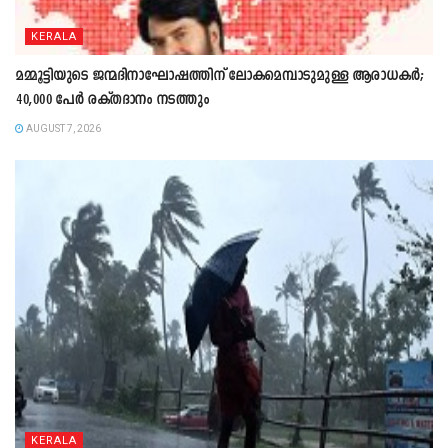
KERALA
മമ്മൂട്ടിയുടെ ജന്മദിനാഘോഷത്തിന് ലോകമെമ്പാടുമുള്ള ആരാധകർ;
40,000 പേർ രക്തദാനം നടത്തും
AUGUST 7, 2026
KERALA