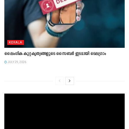
KERALA
ലൈംഗിക കുറ്റകൃത്യങ്ങളുടെ സൈബർ ഇടമായി ടെലഗ്രാം
JULY 29, 2026