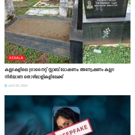
KERALA
കല്ലറകളിലെ ഗ്രാനൈറ്റ് സ്ലാബ് മോഷണം; അന്വേഷണം കല്ലറ
നിർമ്മാണ തൊഴിലാളികളിലേക്ക്
JULY 29, 2026