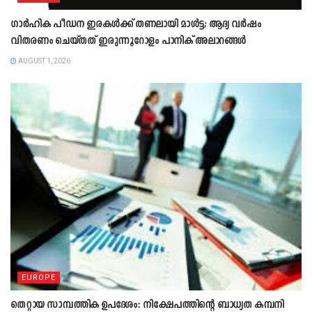
ഗാർഹിക പീഡന ഇരകൾക്ക് തണലായി മാൾട്ട; ആദ്യ വർഷം
വിതരണം ചെയ്തത് ഇരുന്നൂറോളം പാനിക് അലാറങ്ങൾ
AUGUST 1, 2026
EUROPE
തെറ്റായ സാമ്പത്തിക ഉപദേശം: നിക്ഷേപത്തിന്റെ ബാധ്യത കമ്പനി