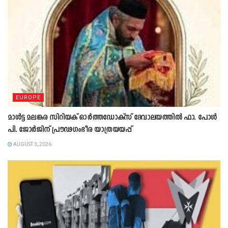
EUROPE
മാൾട്ട മലങ്കര സിറിയക് ഓർത്തഡോക്സ് ദേവാലയത്തിൽ ഫാ. പോൾ
പി. ജോർജിന് പ്രൗഢഗംഭീര യാത്രയയപ്പ്
AUGUST 3, 2026