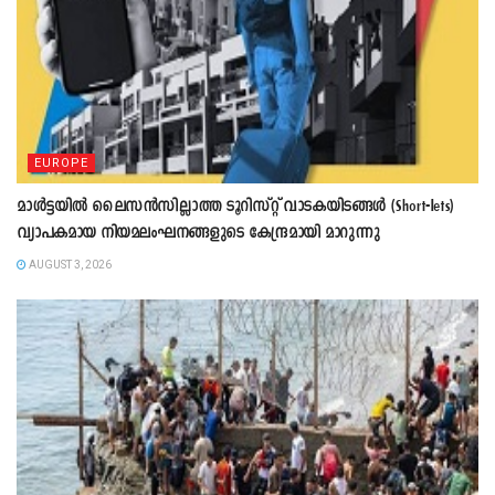
EUROPE
മാൾട്ടയിൽ ലൈസൻസില്ലാത്ത ടൂറിസ്റ്റ് വാടകയിടങ്ങൾ (Short-lets)
വ്യാപകമായ നിയമലംഘനങ്ങളുടെ കേന്ദ്രമായി മാറുന്നു
AUGUST 3, 2026