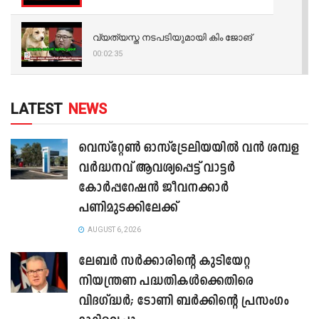
വ്യത്യസ്ത നടപടിയുമായി കിം ജോങ്
00:02:35
LATEST
NEWS
വെസ്റ്റേൺ ഓസ്‌ട്രേലിയയിൽ വൻ ശമ്പള
വർദ്ധനവ് ആവശ്യപ്പെട്ട് വാട്ടർ
കോർപ്പറേഷൻ ജീവനക്കാർ
പണിമുടക്കിലേക്ക്
AUGUST 6, 2026
ലേബർ സർക്കാരിന്റെ കുടിയേറ്റ
നിയന്ത്രണ പദ്ധതികൾക്കെതിരെ
വിദഗ്ദ്ധർ; ടോണി ബർക്കിന്റെ പ്രസംഗം