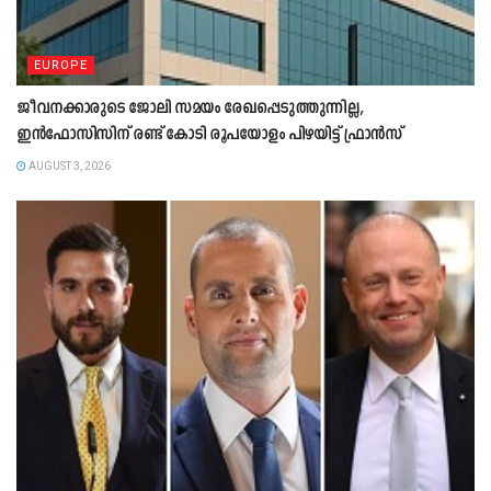
EUROPE
ജീവനക്കാരുടെ ജോലി സമയം രേഖപ്പെടുത്തുന്നില്ല,
ഇൻഫോസിസിന് രണ്ട് കോടി രൂപയോളം പിഴയിട്ട് ഫ്രാൻസ്
AUGUST 3, 2026