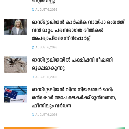
മാറ്റിവെച്ചു
AUGUST 6, 2026
ഓസ്‌ട്രേലിയൻ കാർഷിക വായ്പാ രംഗത്ത്
വൻ മാറ്റം; പരമ്പരാഗത രീതികൾ
അപര്യാപ്തമെന്ന് റിപ്പോർട്ട്
AUGUST 6, 2026
ഓസ്ട്രേലിയയിൽ പക്ഷിപ്പനി ഭീഷണി
രൂക്ഷമാകുന്നു
AUGUST 6, 2026
ഓസ്‌ട്രേലിയൻ വിസ നിയമങ്ങൾ മാറി;
ഒൻഷോർ അപേക്ഷകർക്ക് മുൻഗണന,
ഫീസിലും വർധന
AUGUST 6, 2026