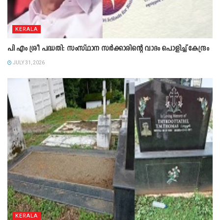
KERALA
പി എം ശ്രീ പദ്ധതി: സംസ്ഥാന സർക്കാരിന്റെ വാദം പൊളിച്ച് കേന്ദ്രം
JULY 31, 2026
KERALA