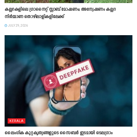
കല്ലറകളിലെ ഗ്രാനൈറ്റ് സ്ലാബ് മോഷണം; അന്വേഷണം കല്ലറ
നിർമ്മാണ തൊഴിലാളികളിലേക്ക്
JULY 29, 2026
KERALA
ലൈംഗിക കുറ്റകൃത്യങ്ങളുടെ സൈബർ ഇടമായി ടെലഗ്രാം