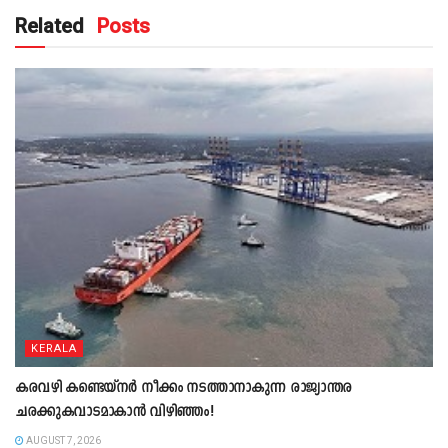
Related
Posts
KERALA
കരവഴി കണ്ടെയ്നർ നീക്കം നടത്താനാകുന്ന രാജ്യാന്തര
ചരക്കുകവാടമാകാൻ വിഴിഞ്ഞം!
AUGUST 7, 2026