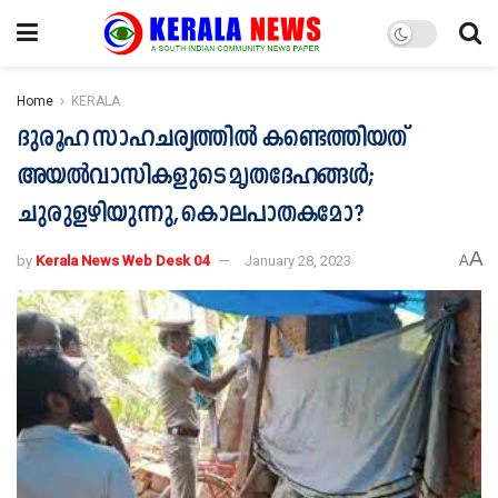
Home
KERALA
ദുരൂഹ സാഹചര്യത്തിൽ കണ്ടെത്തിയത്
അയൽവാസികളുടെ മൃതദേഹങ്ങൾ;
ചുരുളഴിയുന്നു, കൊലപാതകമോ?
A
by
Kerala News Web Desk 04
January 28, 2023
A