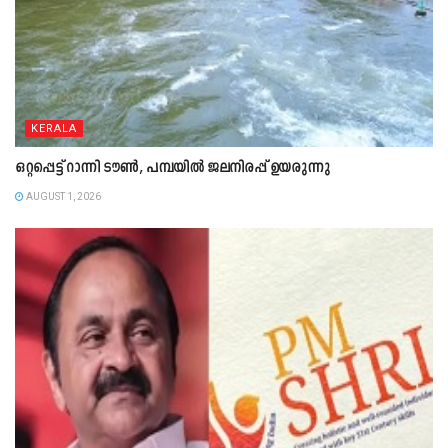
KERALA
ഒറ്റപ്പെട്ട് റാന്നി ടൗൺ, പമ്പയിൽ ജലനിരപ്പ് ഉയരുന്നു
AUGUST 1, 2026