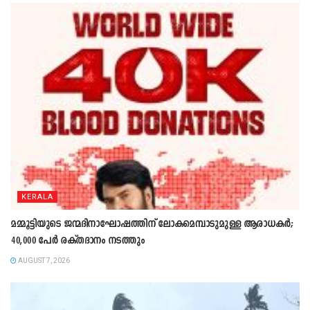
KERALA
മമ്മൂട്ടിയുടെ ജന്മദിനാഘോഷത്തിന് ലോകമെമ്പാടുമുള്ള ആരാധകർ;
40,000 പേർ രക്തദാനം നടത്തും
AUGUST 7, 2026