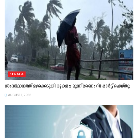
KERALA
സംസ്ഥാനത്ത് മഴക്കെടുതി രൂക്ഷം; മൂന്ന് മരണം റിപ്പോർട്ട് ചെയ്തു
AUGUST 1, 2026