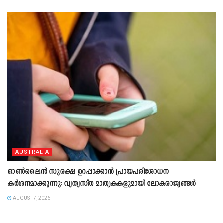
AUSTRALIA
ഓൺലൈൻ സുരക്ഷ ഉറപ്പാക്കാൻ പ്രായപരിശോധന
കർശനമാക്കുന്നു; വ്യത്യസ്ത മാതൃകകളുമായി ലോകരാജ്യങ്ങൾ
AUGUST 7, 2026