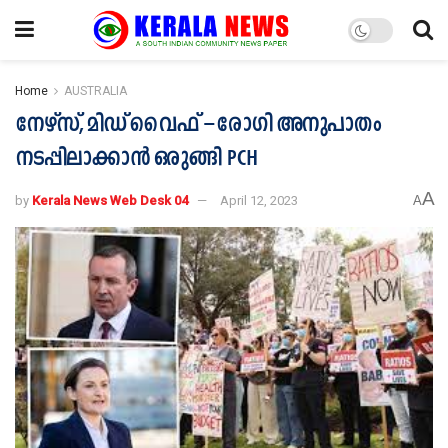
Home
AUSTRALIA
നേഴ്സ്, മിഡ് വൈഫ് – രോഗി അനുപാതം
നടപ്പിലാക്കാൻ ഒരുങ്ങി PCH
A
by
Kerala News Web Desk 04
April 12, 2023
A