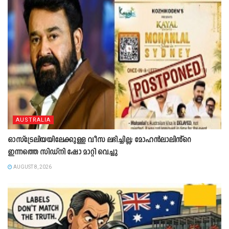
AUSTRALIA
ഓസ്‌ട്രേലിയയിലേക്കുള്ള വീസ ലഭിച്ചില്ല; മോഹൻലാലിൻ്റെ
ഇന്നത്തെ സിഡ്നി ഷോ മാറ്റി വെച്ചു
AUGUST 8, 2026