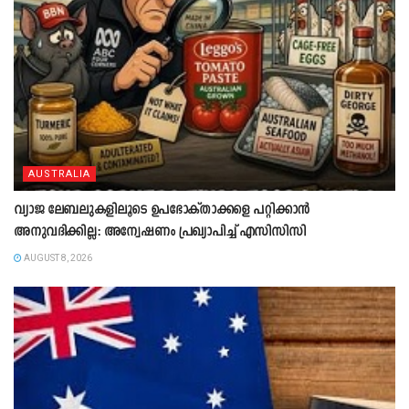
AUSTRALIA
വ്യാജ ലേബലുകളിലൂടെ ഉപഭോക്താക്കളെ പറ്റിക്കാൻ
അനുവദിക്കില്ല: അന്വേഷണം പ്രഖ്യാപിച്ച് എസിസിസി
AUGUST 8, 2026