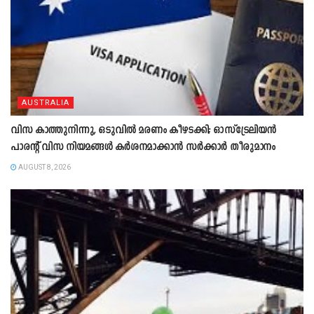
AUSTRALIA
വിസ കാത്തുനിന്നു, ഒടുവിൽ മരണം കീഴടക്കി; ഓസ്‌ട്രേലിയൻ
പാരന്റ് വിസ നിയമങ്ങൾ കർശനമാക്കാൻ സർക്കാർ തീരുമാനം
AUGUST 8, 2026