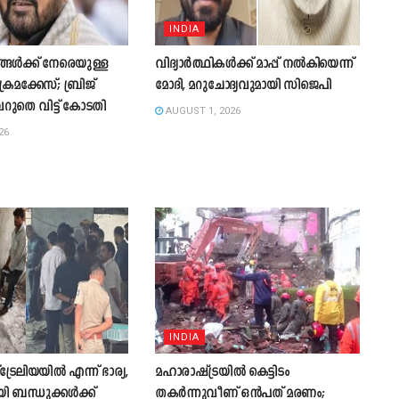
INDIA
്ങൾക്ക് നേരെയുള്ള
വിദ്യാർത്ഥികൾക്ക് മാപ്പ് നൽകിയെന്ന്
മക്കേസ്; ബ്രിജ്
മോദി, മറുചോദ്യവുമായി സിജെപി
ുതെ വിട്ട് കോടതി
AUGUST 1, 2026
26
INDIA
രേലിയയിൽ എന്ന് ഭാര്യ,
മഹാരാഷ്ട്രയിൽ കെട്ടിടം
ി ബന്ധുക്കൾക്ക്
തകർന്നുവീണ് ഒൻപത് മരണം;