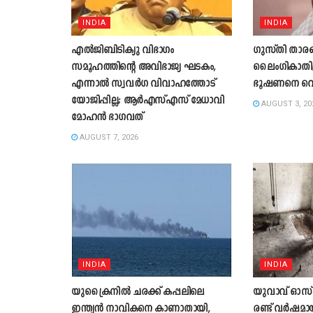
INDIA
INDIA
എൽജിബിടിക്യു വിഭാഗം
ഗുസ്തി താരങ
സമൂഹത്തിന്റെ അവിഭാജ്യ ഘടകം,
ലൈംഗികാതിക്ര
എന്നാൽ സ്വവർഗ വിവാഹത്തോട്
ഭൂഷണനെ വെറ
യോജിപ്പില്ല; ആർഎസ്എസ് മേധാവി
AUGUST 3, 20
മോഹൻ ഭാഗവത്
AUGUST 7, 2026
INDIA
INDIA
യുക്രൈനിൽ ചരക്ക് കപ്പലിലെ
യുവാവ് ഓസ്ട്
ഇന്ത്യൻ നാവികനെ കാണാതായി,
രണ്ട് വർഷമായ