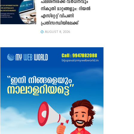
പലിശനിരക്ക് വർധനവും
നികുതി മാറ്റങ്ങളും: റിയൽ
എസ്റ്റേറ്റ് വിപണി
പ്രതിസന്ധിയിലേക്ക്
AUGUST 8, 2026