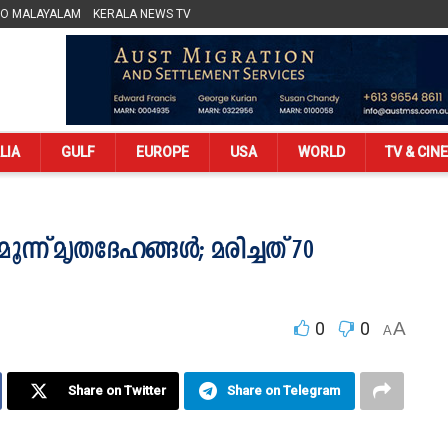
LO MALAYALAM
KERALA NEWS TV
LIA
GULF
EUROPE
USA
WORLD
TV & CIN
ൂന്ന് മൃതദേഹങ്ങള്‍; മരിച്ചത് 70
0
0
A
A
Share on Twitter
Share on Telegram