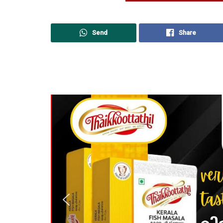
Send
Share