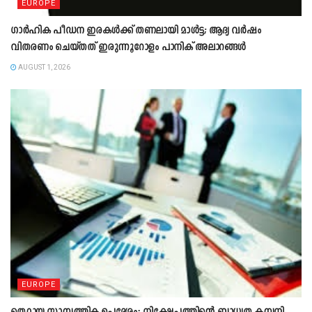
EUROPE
ഗാർഹിക പീഡന ഇരകൾക്ക് തണലായി മാൾട്ട; ആദ്യ വർഷം
വിതരണം ചെയ്തത് ഇരുന്നൂറോളം പാനിക് അലാറങ്ങൾ
AUGUST 1, 2026
EUROPE