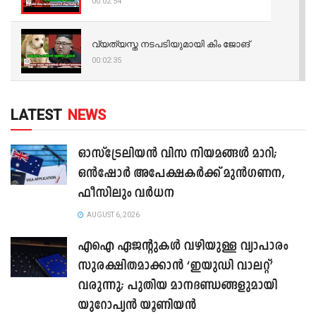
00:02:54
വ്യത്യസ്ത നടപടിയുമായി കിം ജോങ്
00:02:35
LATEST
NEWS
ഓസ്‌ട്രേലിയൻ വിസ നിയമങ്ങൾ മാറി;
ഒൻഷോർ അപേക്ഷകർക്ക് മുൻഗണന,
ഫീസിലും വർധന
AUGUST 6, 2026
എഐ ഏജന്റുകൾ വഴിയുള്ള വ്യാപാരം
സുരക്ഷിതമാക്കാൻ ‘ഇയുഡി വാലറ്റ്’
വരുന്നു; പുതിയ മാനദണ്ഡങ്ങളുമായി
യുറോപ്യൻ യൂണിയൻ