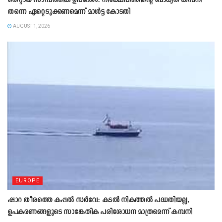
തെറ്റായ സാമ്പത്തിക ഉപദേശം: നിക്ഷേപത്തിന്റെ ബാധ്യത കമ്പനി
തന്നെ ഏറ്റെടുക്കണമെന്ന് മാൾട്ട കോടതി
AUGUST 1, 2026
EUROPE
ഷാറ തീരത്തെ കപ്പൽ സർവേ: കടൽ നികത്തൽ പദ്ധതിയല്ല,
ഉപകരണങ്ങളുടെ സാങ്കേതിക പരിശോധന മാത്രമെന്ന് കമ്പനി