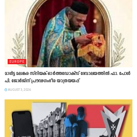
EUROPE
മാൾട്ട മലങ്കര സിറിയക് ഓർത്തഡോക്സ് ദേവാലയത്തിൽ ഫാ. പോൾ
പി. ജോർജിന് പ്രൗഢഗംഭീര യാത്രയയപ്പ്
AUGUST 3, 2026