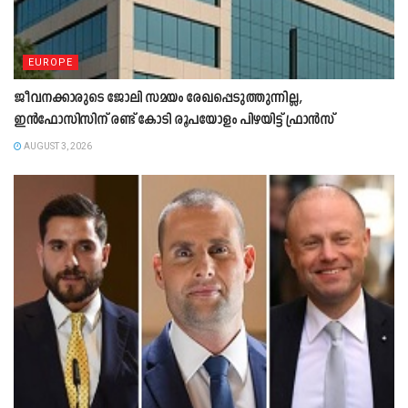
EUROPE
ജീവനക്കാരുടെ ജോലി സമയം രേഖപ്പെടുത്തുന്നില്ല,
ഇൻഫോസിസിന് രണ്ട് കോടി രൂപയോളം പിഴയിട്ട് ഫ്രാൻസ്
AUGUST 3, 2026