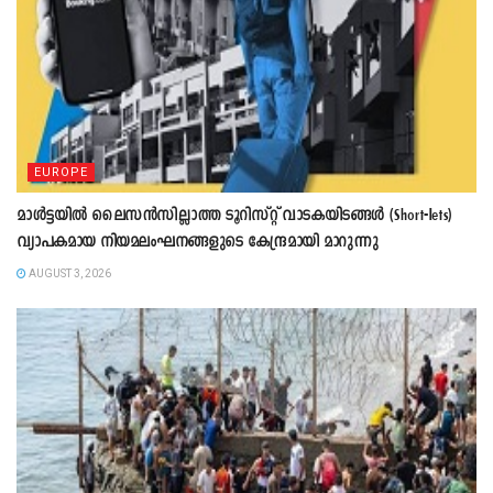
EUROPE
മാൾട്ടയിൽ ലൈസൻസില്ലാത്ത ടൂറിസ്റ്റ് വാടകയിടങ്ങൾ (Short-lets)
വ്യാപകമായ നിയമലംഘനങ്ങളുടെ കേന്ദ്രമായി മാറുന്നു
AUGUST 3, 2026