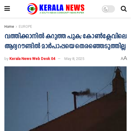
Home
EUROPE
വത്തിക്കാനിൽ കറുത്ത പുക; കോൺക്ലേവിലെ
ആദ്യ റൗണ്ടിൽ മാർപാപ്പയെ തെരഞ്ഞെടുത്തില്ല
A
by
Kerala News Web Desk 04
May 8, 2025
A