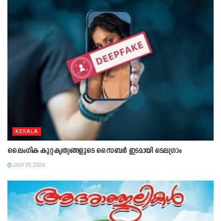
KERALA
ലൈംഗിക കുറ്റകൃത്യങ്ങളുടെ സൈബർ ഇടമായി ടെലഗ്രാം
JULY 29, 2026