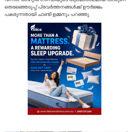
തെരഞ്ഞെടുപ്പ് പ്രവർത്തനങ്ങൾക്ക് ഊർജ്ജം
പകരുന്നതായി ചാണ്ടി ഉമ്മനും പറഞ്ഞു.