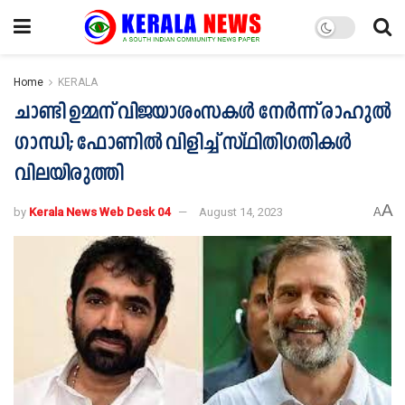
Home
KERALA
ചാണ്ടി ഉമ്മന് വിജയാശംസകൾ നേർന്ന് രാഹുൽ
ഗാന്ധി; ഫോണിൽ വിളിച്ച് സ്ഥിതിഗതികൾ
വിലയിരുത്തി
A
by
Kerala News Web Desk 04
August 14, 2023
A