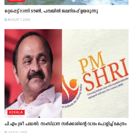
ഒറ്റപ്പെട്ട് റാന്നി ടൗൺ, പമ്പയിൽ ജലനിരപ്പ് ഉയരുന്നു
AUGUST 1, 2026
KERALA
പി എം ശ്രീ പദ്ധതി: സംസ്ഥാന സർക്കാരിന്റെ വാദം പൊളിച്ച് കേന്ദ്രം
JULY 31, 2026