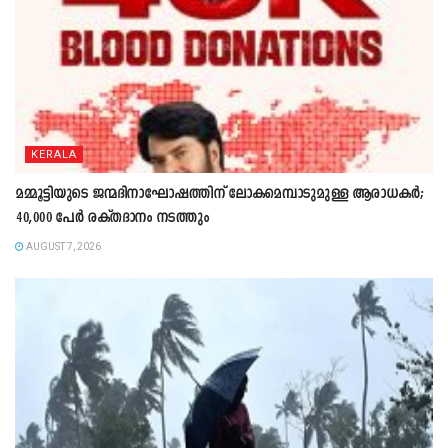
KERALA
മമ്മൂട്ടിയുടെ ജന്മദിനാഘോഷത്തിന് ലോകമെമ്പാടുമുള്ള ആരാധകർ;
40,000 പേർ രക്തദാനം നടത്തും
AUGUST 7, 2026