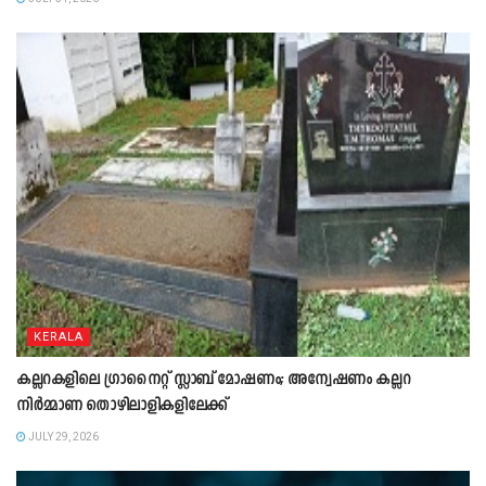
KERALA
കല്ലറകളിലെ ഗ്രാനൈറ്റ് സ്ലാബ് മോഷണം; അന്വേഷണം കല്ലറ
നിർമ്മാണ തൊഴിലാളികളിലേക്ക്
JULY 29, 2026