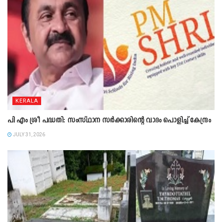
KERALA
പി എം ശ്രീ പദ്ധതി: സംസ്ഥാന സർക്കാരിന്റെ വാദം പൊളിച്ച് കേന്ദ്രം
JULY 31, 2026