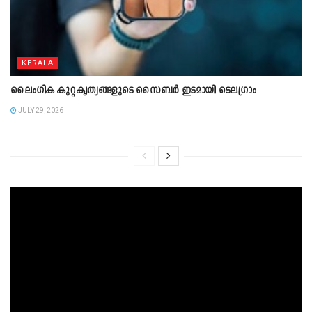
KERALA
ലൈംഗിക കുറ്റകൃത്യങ്ങളുടെ സൈബർ ഇടമായി ടെലഗ്രാം
JULY 29, 2026