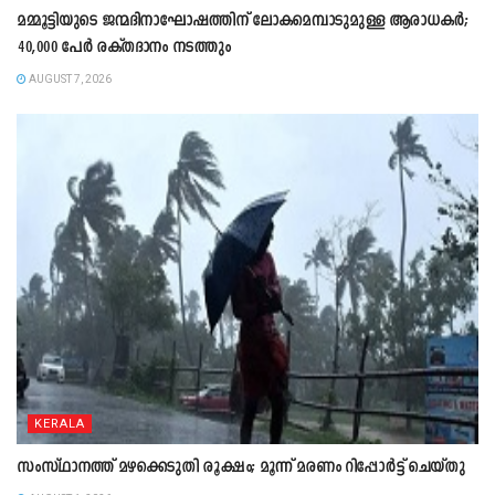
മമ്മൂട്ടിയുടെ ജന്മദിനാഘോഷത്തിന് ലോകമെമ്പാടുമുള്ള ആരാധകർ;
40,000 പേർ രക്തദാനം നടത്തും
AUGUST 7, 2026
KERALA
സംസ്ഥാനത്ത് മഴക്കെടുതി രൂക്ഷം; മൂന്ന് മരണം റിപ്പോർട്ട് ചെയ്തു