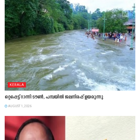
KERALA
ഒറ്റപ്പെട്ട് റാന്നി ടൗൺ, പമ്പയിൽ ജലനിരപ്പ് ഉയരുന്നു
AUGUST 1, 2026