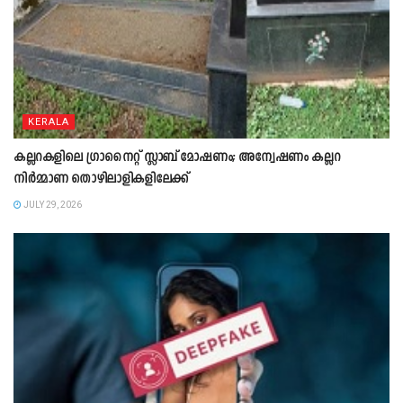
KERALA
കല്ലറകളിലെ ഗ്രാനൈറ്റ് സ്ലാബ് മോഷണം; അന്വേഷണം കല്ലറ
നിർമ്മാണ തൊഴിലാളികളിലേക്ക്
JULY 29, 2026