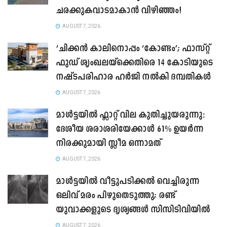
ചരക്കുകവാടമാകാൻ വിഴിഞ്ഞം!
AUGUST 7, 2026
‘ചിക്കൻ കാലിനൊപ്പം ‘കോണ്ടം’; ഫാസ്റ്റ്
ഫുഡ് ശൃംഖലയ്ക്കെതിരെ 14 കോടിയുടെ
നഷ്ടപരിഹാര ഹർജി നൽകി ദമ്പതികൾ
AUGUST 7, 2026
മാൾട്ടയിൽ ഫ്ലാറ്റ് വില കുതിച്ചുയരുന്നു:
ദേശീയ ശരാശരിയേക്കാൾ 61% ഉയർന്ന
നിരക്കുമായി സ്ലീമ ഒന്നാമത്
AUGUST 7, 2026
മാൾട്ടയിൽ വീട്ടുപടിക്കൽ വെച്ചിരുന്ന
ഒലിവ് മരം പിഴുതെടുത്തു; രണ്ട്
യുവാക്കളുടെ ദൃശ്യങ്ങൾ സിസിടിവിയിൽ
AUGUST 7, 2026