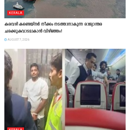
KERALA
കരവഴി കണ്ടെയ്നർ നീക്കം നടത്താനാകുന്ന രാജ്യാന്തര
ചരക്കുകവാടമാകാൻ വിഴിഞ്ഞം!
AUGUST 7, 2026
KERALA