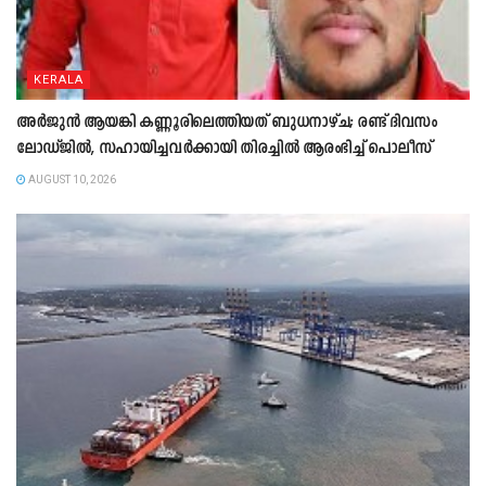
KERALA
അർജുൻ ആയങ്കി കണ്ണൂരിലെത്തിയത് ബുധനാഴ്ച; രണ്ട് ദിവസം
ലോഡ്ജിൽ, സഹായിച്ചവർക്കായി തിരച്ചിൽ ആരംഭിച്ച് പൊലീസ്
AUGUST 10, 2026