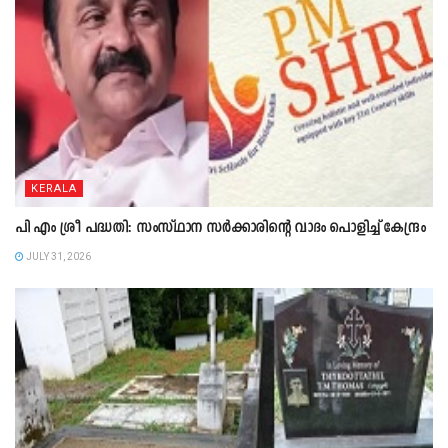
KERALA
പി എം ശ്രീ പദ്ധതി: സംസ്ഥാന സർക്കാരിന്റെ വാദം പൊളിച്ച് കേന്ദ്രം
JULY 31, 2026