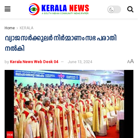
Home
KERALA
വ്യാജ സർക്കുലർ നിർമ്മാണം സഭ പരാതി
നൽകി
A
by
Kerala News Web Desk 04
June 13, 2024
A