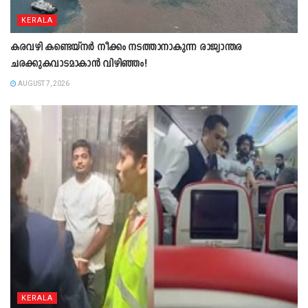
KERALA
കരവഴി കണ്ടെയ്നർ നീക്കം നടത്താനാകുന്ന രാജ്യാന്തര
ചരക്കുകവാടമാകാൻ വിഴിഞ്ഞം!
AUGUST 7, 2026
KERALA