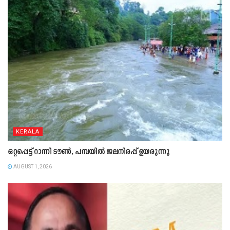
KERALA
ഒറ്റപ്പെട്ട് റാന്നി ടൗൺ, പമ്പയിൽ ജലനിരപ്പ് ഉയരുന്നു
AUGUST 1, 2026