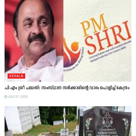
KERALA
പി എം ശ്രീ പദ്ധതി: സംസ്ഥാന സർക്കാരിന്റെ വാദം പൊളിച്ച് കേന്ദ്രം
JULY 31, 2026