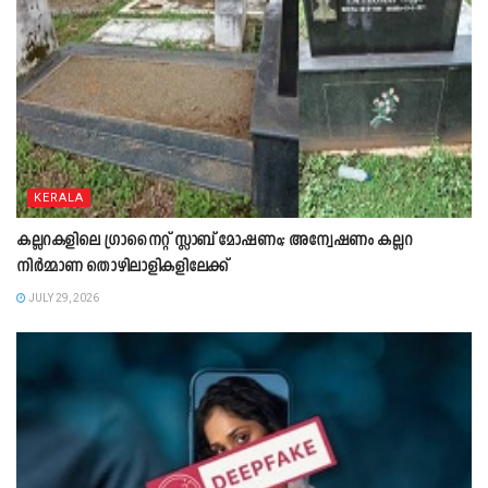
KERALA
കല്ലറകളിലെ ഗ്രാനൈറ്റ് സ്ലാബ് മോഷണം; അന്വേഷണം കല്ലറ
നിർമ്മാണ തൊഴിലാളികളിലേക്ക്
JULY 29, 2026