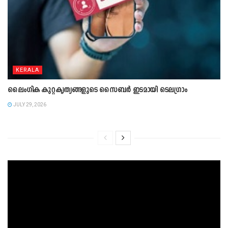
KERALA
ലൈംഗിക കുറ്റകൃത്യങ്ങളുടെ സൈബർ ഇടമായി ടെലഗ്രാം
JULY 29, 2026