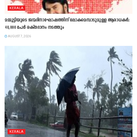
KERALA
മമ്മൂട്ടിയുടെ ജന്മദിനാഘോഷത്തിന് ലോകമെമ്പാടുമുള്ള ആരാധകർ;
40,000 പേർ രക്തദാനം നടത്തും
AUGUST 7, 2026
KERALA