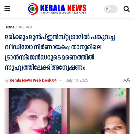
Home
KERALA
മരിക്കും മുൻപ് ഇൻസ്റ്റഗ്രാമിൽ പങ്കുവച്ച
വീഡിയോ നിർണായകം; താനൂരിലെ
ട്രാൻസ്ജെൻഡറുടെ മരണത്തിൽ
സുഹൃത്തിലേക്ക് അന്വേഷണം
A
by
Kerala News Web Desk 04
July 10, 2025
A