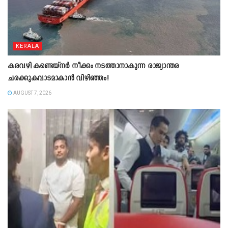
KERALA
കരവഴി കണ്ടെയ്നർ നീക്കം നടത്താനാകുന്ന രാജ്യാന്തര
ചരക്കുകവാടമാകാൻ വിഴിഞ്ഞം!
AUGUST 7, 2026