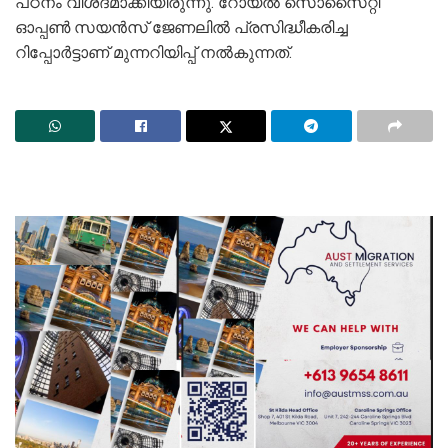
പഠനം വിശദമാക്കിയിരുന്നു. റോയൽ സൊസൈറ്റി
ഓപ്പൺ സയൻസ് ജേണലിൽ പ്രസിദ്ധീകരിച്ച
റിപ്പോർട്ടാണ് മുന്നറിയിപ്പ് നല്‍കുന്നത്.