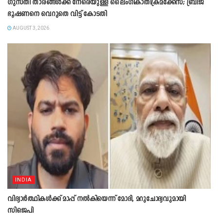
ഗുസ്തി താരങ്ങൾക്ക് നേരെയുള്ള ലൈംഗികാതിക്രമക്കേസ്; ബ്രിജ്
ഭൂഷണനെ വെറുതെ വിട്ട് കോടതി
AUGUST 3, 2026
INDIA
വിദ്യാർത്ഥികൾക്ക് മാപ്പ് നൽകിയെന്ന് മോദി, മറുചോദ്യവുമായി
സിജെപി