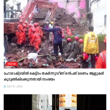
INDIA
മഹാരാഷ്ട്രയിൽ കെട്ടിടം തകർന്നുവീണ് ഒൻപത് മരണം; ആളുകൾ
കുടുങ്ങികിടക്കുന്നതായി സംശയം
JULY 31, 2026