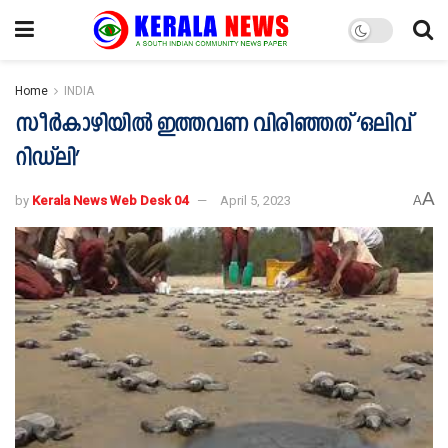
Home
INDIA
സീര്‍കാഴിയില്‍ ഇത്തവണ വിരിഞ്ഞത് ‘ഒലിവ്
റിഡ്‍ലി’
A
by
Kerala News Web Desk 04
April 5, 2023
A