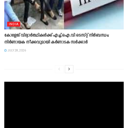
INDIA
കോളേജ് വിദ്യാർത്ഥികൾക്ക് എച്ച്.ഐ.വി ടെസ്റ്റ് നിർബന്ധം;
നി‍ർണായക നീക്കവുമായി കർണാടക സ‍ർക്ക‍ാർ
JULY 28, 2026