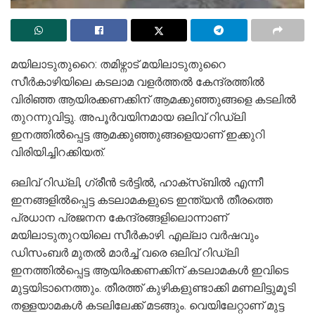
മയിലാടുതുറൈ: തമിഴ്നാട് മയിലാടുതുറൈ
സീർകാഴിയിലെ കടലാമ വളർത്തൽ കേന്ദ്രത്തിൽ
വിരിഞ്ഞ ആയിരക്കണക്കിന് ആമക്കുഞ്ഞുങ്ങളെ കടലിൽ
തുറന്നുവിട്ടു. അപൂർവയിനമായ ഒലിവ് റിഡ്‍ലി
ഇനത്തിൽപ്പെട്ട ആമക്കുഞ്ഞുങ്ങളെയാണ് ഇക്കുറി
വിരിയിച്ചിറക്കിയത്.
ഒലിവ് റിഡ്‍ലി, ഗ്രീൻ ടർട്ടിൽ, ഹാക്സ്ബിൽ എന്നീ
ഇനങ്ങളിൽപ്പെട്ട കടലാമകളുടെ ഇന്ത്യൻ തീരത്തെ
പ്രധാന പ്രജനന കേന്ദ്രങ്ങളിലൊന്നാണ്
മയിലാടുതുറയിലെ സീർകാഴി. എല്ലാ വർഷവും
ഡിസംബർ മുതൽ മാർച്ച് വരെ ഒലിവ് റിഡ്‍ലി
ഇനത്തിൽപ്പെട്ട ആയിരക്കണക്കിന് കടലാമകൾ ഇവിടെ
മുട്ടയിടാനെത്തും. തീരത്ത് കുഴികളുണ്ടാക്കി മണലിട്ടുമൂടി
തള്ളയാമകൾ കടലിലേക്ക് മടങ്ങും. വെയിലേറ്റാണ് മുട്ട