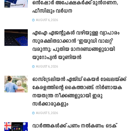
ഒൻഷോർ അപേക്ഷകർക്ക് മുൻഗണന,
ഫീസിലും വർധന
AUGUST 6, 2026
എഐ ഏജന്റുകൾ വഴിയുള്ള വ്യാപാരം
സുരക്ഷിതമാക്കാൻ ‘ഇയുഡി വാലറ്റ്’
വരുന്നു; പുതിയ മാനദണ്ഡങ്ങളുമായി
യുറോപ്യൻ യൂണിയൻ
AUGUST 6, 2026
ഓസ്‌ട്രേലിയൻ ഏജ്ഡ് കെയർ മേഖലയ്ക്ക്
കേരളത്തിന്റെ കൈത്താങ്ങ്; നിർണായക
നയതന്ത്ര നീക്കങ്ങളുമായി ഇരു
സർക്കാരുകളും
AUGUST 5, 2026
വാർത്തകൾക്ക് പണം നൽകണം; ടെക്